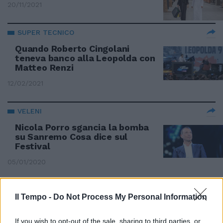
20/11/2021
SUPER TECNICO
Quando Roberto Cingolani
teneva banco alla Leopolda con
Matteo Renzi
12/02/2021
VELENI
Nicola Porro sgancia la bomba
su Sanremo Cosa dice sul
Festival
05/01/2020
L'ALTRA POLITICA
Il Tempo -
Do Not Process My Personal Information
Maria Elena Boschi talento della
tv
If you wish to opt-out of the sale, sharing to third parties, or