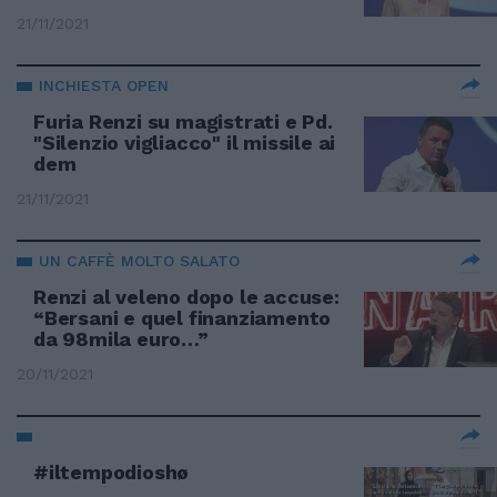
21/11/2021
INCHIESTA OPEN
Furia Renzi su magistrati e Pd.
"Silenzio vigliacco" il missile ai
dem
21/11/2021
UN CAFFÈ MOLTO SALATO
Renzi al veleno dopo le accuse:
“Bersani e quel finanziamento
da 98mila euro…”
20/11/2021
#iltempodioshø