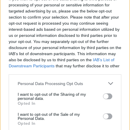
31/10/2019
processing of your personal or sensitive information for
targeted advertising by us, please use the below opt-out
section to confirm your selection. Please note that after your
opt-out request is processed you may continue seeing
interest-based ads based on personal information utilized by
iltempodioshø
us or personal information disclosed to third parties prior to
20/10/2019
your opt-out. You may separately opt-out of the further
disclosure of your personal information by third parties on the
IAB’s list of downstream participants. This information may
FUOCO AMICO
also be disclosed by us to third parties on the
IAB’s List of
Alla Leopolda parte il tiro al Pd.
Downstream Participants
that may further disclose it to other
Boschi: partito delle tasse
third parties.
[VIDEO]
Personal Data Processing Opt Outs
20/10/2019
I want to opt-out of the Sharing of my
personal data.
ITALIA VIVA IN TILT
Opted In
Sono usciti dal Pd per litigare sul
I want to opt-out of the Sale of my
Pd
Personal Data.
Opted In
20/10/2019