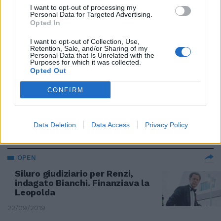
I want to opt-out of processing my
Personal Data for Targeted Advertising.
SORPRESA DA RENZI
Opted In
Alla Leopolda spunta Lele Mora:
I want to opt-out of Collection, Use,
"Ma resto sempre mussoliniano"
Retention, Sale, and/or Sharing of my
Personal Data that Is Unrelated with the
20/10/2019
Purposes for which it was collected.
Opted Out
SATIRA E STREET ART
CONFIRM
Italia... morta vivente. Smacco a
Renzi zombie a Firenze
Data Deletion
Data Access
Privacy Policy
19/10/2019
OPEN
Siluro giudiziario per Renzi,
indagato Bianchi. Finanziava la
Leopolda
22/09/2019