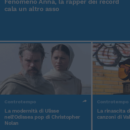
Fenomeno Anna, la rapper dei record
cala un altro asso
Controtempo
Controtempo
La modernità di Ulisse
La rinascita 
nell'Odissea pop di Christopher
canzoni di Va
Nolan