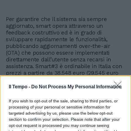
Per garantire che il sistema sia sempre
aggiornato, smart opera attraverso un
feedback costruttivo ed è in grado di
sviluppare rapidamente le funzionalità,
pubblicando aggiornamenti over-the-air
(OTA) che possono essere implementati
direttamente dall’utente senza recarsi in
assistenza. Smart#3 è ordinabile in Italia con
prezzi a partire da 38.548 euro (29.545 euro
con #smartincentiva + ecobonus +
rottamazione).
Il Tempo -
Do Not Process My Personal Information
If you wish to opt-out of the sale, sharing to third parties, or
processing of your personal or sensitive information for
targeted advertising by us, please use the below opt-out
section to confirm your selection. Please note that after your
opt-out request is processed you may continue seeing