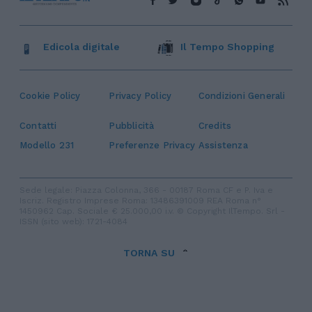
Edicola digitale
Il Tempo Shopping
Cookie Policy
Privacy Policy
Condizioni Generali
Contatti
Pubblicità
Credits
Modello 231
Preferenze Privacy
Assistenza
Sede legale: Piazza Colonna, 366 - 00187 Roma CF e P. Iva e
Iscriz. Registro Imprese Roma: 13486391009 REA Roma n°
1450962 Cap. Sociale € 25.000,00 i.v. © Copyright IlTempo. Srl -
ISSN (sito web): 1721-4084
TORNA SU