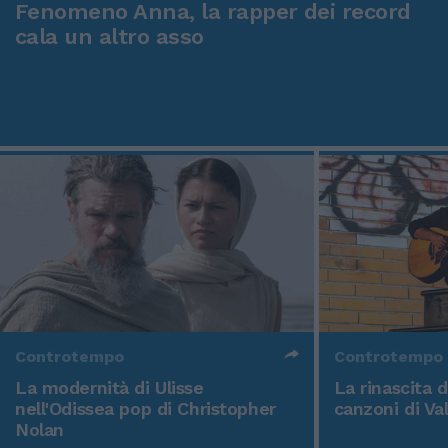
Fenomeno Anna, la rapper dei record
cala un altro asso
Controtempo
Controtempo
La modernità di Ulisse
La rinascita 
nell'Odissea pop di Christopher
canzoni di Va
Nolan