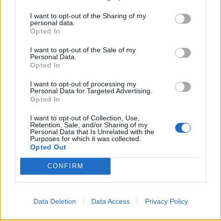
I want to opt-out of the Sharing of my
personal data.
Opted In
I want to opt-out of the Sale of my
Personal Data.
Opted In
I want to opt-out of processing my
Personal Data for Targeted Advertising.
Opted In
I want to opt-out of Collection, Use,
Retention, Sale, and/or Sharing of my
00:00
01:16
Personal Data that Is Unrelated with the
Purposes for which it was collected.
Opted Out
Leonardo Maria Del Vecchio dall'ex compagna
CONFIRM
in ospedale. Le dichiarazioni ai giornalisti
Data Deletion
Data Access
Privacy Policy