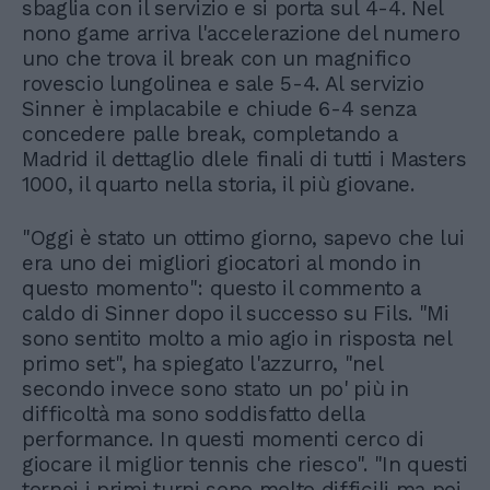
sbaglia con il servizio e si porta sul 4-4. Nel
nono game arriva l'accelerazione del numero
uno che trova il break con un magnifico
rovescio lungolinea e sale 5-4. Al servizio
Sinner è implacabile e chiude 6-4 senza
concedere palle break, completando a
Madrid il dettaglio dlele finali di tutti i Masters
1000, il quarto nella storia, il più giovane.
"Oggi è stato un ottimo giorno, sapevo che lui
era uno dei migliori giocatori al mondo in
questo momento": questo il commento a
caldo di Sinner dopo il successo su Fils. "Mi
sono sentito molto a mio agio in risposta nel
primo set", ha spiegato l'azzurro, "nel
secondo invece sono stato un po' più in
difficoltà ma sono soddisfatto della
performance. In questi momenti cerco di
giocare il miglior tennis che riesco". "In questi
tornei i primi turni sono molto difficili ma poi