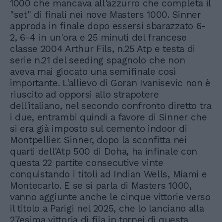
1000 che mancava all'azzurro che completa il
"set" di finali nei nove Masters 1000. Sinner
approda in finale dopo essersi sbarazzato 6-
2, 6-4 in un'ora e 25 minuti del francese
classe 2004 Arthur Fils, n.25 Atp e testa di
serie n.21 del seeding spagnolo che non
aveva mai giocato una semifinale così
importante. L'allievo di Goran Ivanisevic non è
riuscito ad opporsi allo strapotere
dell'italiano, nel secondo confronto diretto tra
i due, entrambi quindi a favore di Sinner che
si era già imposto sul cemento indoor di
Montpellier. Sinner, dopo la sconfitta nei
quarti dell'Atp 500 di Doha, ha infinale con
questa 22 partite consecutive vinte
conquistando i titoli ad Indian Wells, Miami e
Montecarlo. E se si parla di Masters 1000,
vanno aggiunte anche le cinque vittorie verso
il titolo a Parigi nel 2025, che lo lanciano alla
27esima vittoria di fila in tornei di questa