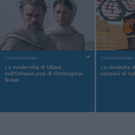
Controtempo
Controtempo
La modernità di Ulisse
La rinascita 
nell'Odissea pop di Christopher
canzoni di Va
Nolan