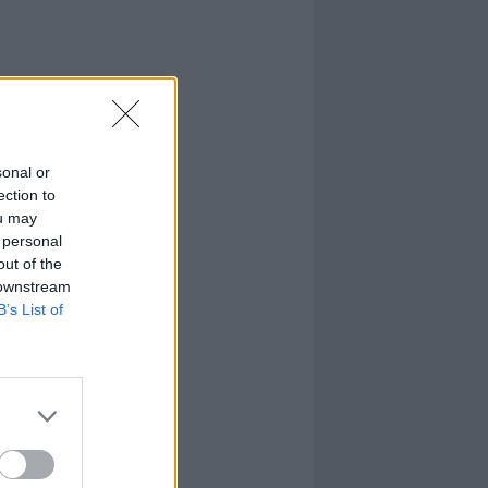
sonal or
ection to
ou may
 personal
out of the
 downstream
B’s List of