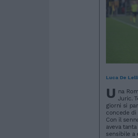
Luca De Lell
U
na Roma
Juric. 
giorni si pa
concede di t
Con il senn
aveva tanta 
sensibile a