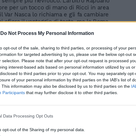
 sempre più nevrotico. L’arbitro Rapuano
ore per un tocco di mano di Ricci in area
l Var Nasca lo richiama e gli fa cambiare
i sfiora il vantaggio di testa, ma la Roma
endamente a fare tre passaggi
-
Do Not Process My Personal Information
.
to opt-out of the sale, sharing to third parties, or processing of your per
formation for targeted advertising by us, please use the below opt-out s
r selection. Please note that after your opt-out request is processed y
eing interest-based ads based on personal information utilized by us or
disclosed to third parties prior to your opt-out. You may separately opt-
losure of your personal information by third parties on the IAB’s list of
. This information may also be disclosed by us to third parties on the
IA
Participants
that may further disclose it to other third parties.
"Roma tradita da un
giocatore". Lo sfogo di
Mourinho. Sospetti su
Karsdorp
l Data Processing Opt Outs
o opt-out of the Sharing of my personal data.