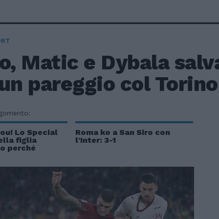
ORT
o, Matic e Dybala sal
un pareggio col Torino
rgomento:
ou! Lo Special
Roma ko a San Siro con
lla figlia
l'Inter: 3-1
co perché