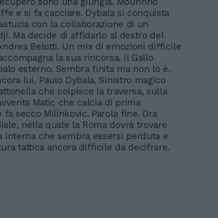
 recupero sono una giungla. Mourinho
ffe e si fa cacciare. Dybala si conquista
astuzia con la collaborazione di un
ji. Ma decide di affidarlo al destro del
ndrea Belotti. Un mix di emozioni difficile
ccompagna la sua rincorsa. Il Gallo
palo esterno. Sembra finita ma non lo è.
cora lui, Paulo Dybala. Sinistro magico
ttonella che colpisce la traversa, sulla
avventa Matic che calcia di prima
 fa secco Milinkovic. Parola fine. Ora
ale, nella quale la Roma dovrà trovare
à interna che sembra essersi perduta e
ra tattica ancora difficile da decifrare.