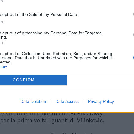
In
o opt-out of the Sale of my Personal Data.
In
to opt-out of processing my Personal Data for Targeted
e si aggrava ancor di più all’inizio della
ing.
In
ndo Singo disegna sulla testa di Linetty
angolino per battere Rui Patricio. La Roma
o opt-out of Collection, Use, Retention, Sale, and/or Sharing
smi dei “zeru” punti in tre partite
ersonal Data that Is Unrelated with the Purposes for which it
lected.
i fila, non succede dall’aprile del 2005
Out
a panchina sedeva Bruno Conti. Mourinho
ai ripari. E l’unico rifugio possibile è
CONFIRM
to dalla sola buona notizia della
l ritorno di Paulo Dybala. Entra lui e
o. La Roma si riversa nella metà campo
Data Deletion
Data Access
Privacy Policy
e prova perlomeno a pareggiarla. Il numero
de subito e, in tandem con El Shaarawy,
r la prima volta i guanti di Milinkovic.