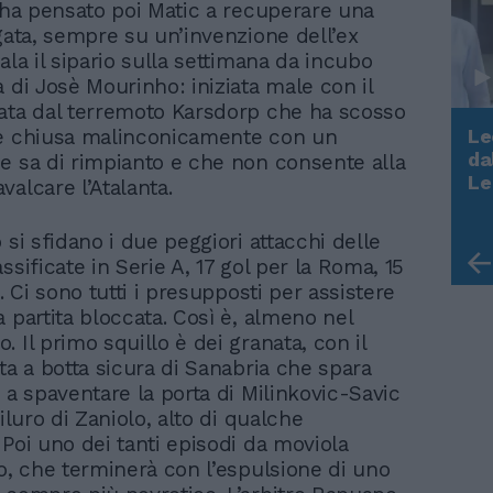
i ha pensato poi Matic a recuperare una
egata, sempre su un’invenzione dell’ex
ala il sipario sulla settimana da incubo
a di Josè Mourinho: iniziata male con il
ata dal terremoto Karsdorp che ha scosso
Le
 e chiusa malinconicamente con un
da
e sa di rimpianto e che non consente alla
Rudy Giuliani a Come States?
Le
valcare l’Atalanta.
Trump, Meloni e la strategia
americana
 si sfidano i due peggiori attacchi delle
ssificate in Serie A, 17 gol per la Roma, 15
o. Ci sono tutti i presupposti per assistere
 partita bloccata. Così è, almeno nel
 Il primo squillo è dei granata, con il
ta a botta sicura di Sanabria che spara
 a spaventare la porta di Milinkovic-Savic
siluro di Zaniolo, alto di qualche
 Poi uno dei tanti episodi da moviola
ro, che terminerà con l’espulsione di uno