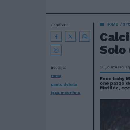
HOME
SP
Condividi:
Calci
Solo 
Sullo stesso a
Esplora:
roma
Ecco baby M
one pazzo de
paulo dybala
Matilde, ec
jose mourihno