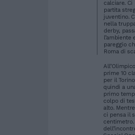
calciare. C
partita str
juventino. C
nella trupp
derby, pass
l’ambiente
pareggio ch
Roma di sca
All’Olimpico
prime 10 cla
per il Torin
quindi a una
primo tempo.
colpo di tes
alto. Mentre
ci pensa il 
centimetro.
dell’incont