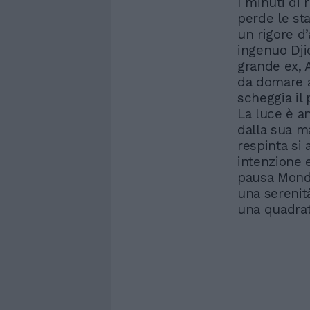
I minuti di
perde le sta
un rigore d’
ingenuo Djid
grande ex, A
da domare a
scheggia il 
La luce è an
dalla sua ma
respinta si 
intenzione e
pausa Mondi
una serenit
una quadratu