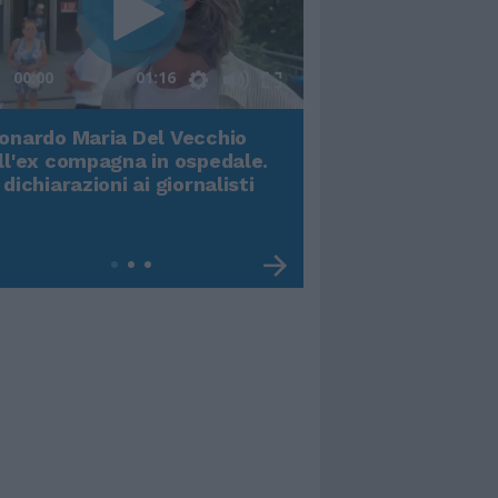
00:00
01:16
onardo Maria Del Vecchio
Terremoto, viene g
ll'ex compagna in ospedale.
video impressiona
 dichiarazioni ai giornalisti