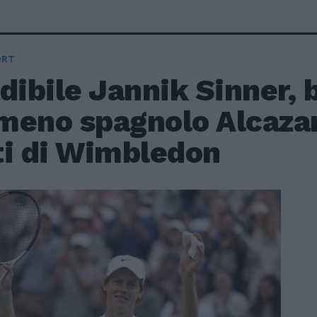
ORT
dibile Jannik Sinner, b
meno spagnolo Alcazar 
ti di Wimbledon