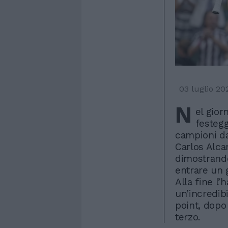
03 luglio 20
N
el gior
festegg
campioni da
Carlos Alca
dimostrando
entrare un 
Alla fine l
un’incredibi
point, dopo
terzo.