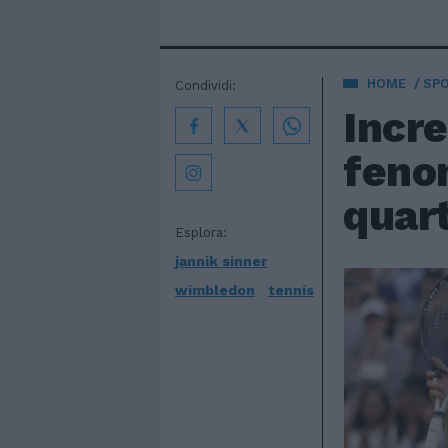
HOME
SP
Condividi:
Incre
feno
quar
Esplora:
jannik sinner
wimbledon
tennis