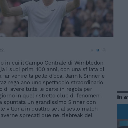
a
a
22
a
no in cui il Campo Centrale di Wimbledon
ia i suoi primi 100 anni, con una sfilata di
 far venire la pelle d’oca, Jannik Sinner e
raz regalano uno spettacolo straordinario
 di avere tutte le carte in regola per
giorno in quel ristretto club di fenomeni.
In 
’ha spuntata un grandissimo Sinner con
le vittoria in quattro set al sesto match
 averne sprecati due nel tiebreak del