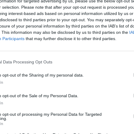
formation for targeted advertising by us, please use the below opt-out s
 palla e di movimento che
r selection. Please note that after your opt-out request is processed y
rovato a sorprendere lo spagnolo,
eing interest-based ads based on personal information utilized by us or
lto il gioco e attaccando più spesso
disclosed to third parties prior to your opt-out. You may separately opt-
e sue abitudini. Inoltre sostenuto da
losure of your personal information by third parties on the IAB’s list of
rcentuale al servizio, Sinner ha
. This information may also be disclosed by us to third parties on the
IA
Participants
that may further disclose it to other third parties.
per 6-4 anche il secondo set con un
mo gioco. Nella terza partita, complice un
calo fisico dell’azzurro e una minor
servizio, Alcaraz sale di livello e al
l Data Processing Opt Outs
esce ad evitare la sconfitta annullando due
 e chiudendo a sua volta alla terza palla
o opt-out of the Sharing of my personal data.
 momento in poi inizia un’altra partita,
In
che cala progressivamente anche nei
mbalzo e l’inossidabile spagnolo che piano
o opt-out of the Sale of my Personal Data.
e il sopravvento. Nel momento di
In
icoltà, però, Sinner trova la forza di
to opt-out of processing my Personal Data for Targeted
cora Alcaraz nel quarto set e chiudere la
ing.
 6-3 dopo aver sciupato altri due match
In
rvizio dello spagnolo sul 5-2 e uno sul suo