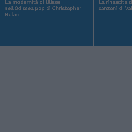
La modernità di Ulisse
La rinascita 
nell'Odissea pop di Christopher
canzoni di Va
Nolan