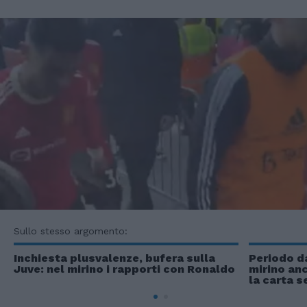
Sullo stesso argomento:
Inchiesta plusvalenze, bufera sulla
Periodo da
Juve: nel mirino i rapporti con Ronaldo
mirino an
la carta s