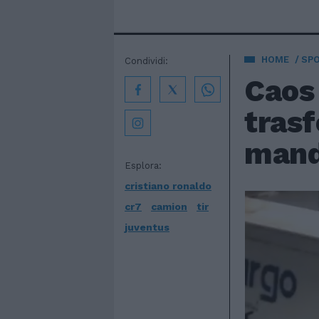
HOME
SP
Condividi:
Caos 
trasf
manda
Esplora:
cristiano ronaldo
cr7
camion
tir
juventus