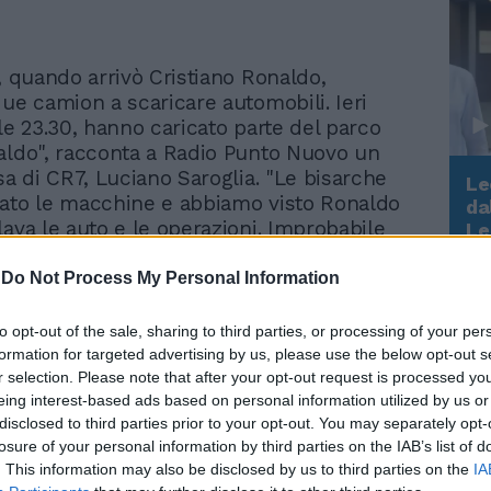
, quando arrivò Cristiano Ronaldo,
due camion a scaricare automobili. Ieri
le 23.30, hanno caricato parte del parco
aldo", racconta a Radio Punto Nuovo un
sa di CR7, Luciano Saroglia. "Le bisarche
Le
ato le macchine e abbiamo visto Ronaldo
da
Rudy Giuliani a Come States?
lava le auto e le operazioni. Improbabile
Le
Trump, Meloni e la strategia
trasloco Torino per Torino: sentivamo
americana
con gli autisti non c'erano dialoghi in
-
Do Not Process My Personal Information
tto fatto con la massima cura", dice l'uomo
nto riportaa l'Adnkronos.
to opt-out of the sale, sharing to third parties, or processing of your per
formation for targeted advertising by us, please use the below opt-out s
r selection. Please note that after your opt-out request is processed y
re il trasloco che per molti è un indizio
eing interest-based ads based on personal information utilized by us or
à di CR7 di lasciare la Juventus è un
disclosed to third parties prior to your opt-out. You may separately opt-
icato dall'accpounti Twitter "Per Sempre
losure of your personal information by third parties on the IAB’s list of
camion che si vede nel filmato appartiene a
. This information may also be disclosed by us to third parties on the
IA
 trasporto di Lisbona, la Rodo Cargo.