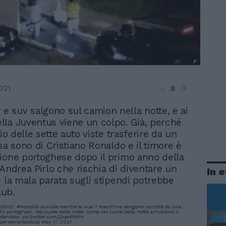
a
a
021
a
 e suv salgono sul camion nella notte, e ai
della Juventus viene un colpo. Già, perché
rio delle sette auto viste trasferire da un
sa sono di Cristiano Ronaldo e il timore è
ione portoghese dopo il primo anno della
 Andrea Pirlo che rischia di diventare un
In 
e la mala parata sugli stipendi potrebbe
club.
USIVO:
#Ronaldo
assiste mentre le sue 7 macchine vengono caricate da una
chi portoghesi. Nel cuore della notte: come nel cuore della notte arrivarono 3
cedendolo.
pic.twitter.com/j3qeitNtPV
persemprecalcio)
May 17, 2021