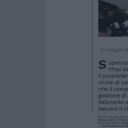
17 maggio 2
S
upercar
tifosi 
il proprieta
vicino di ca
che il camp
gestione di
fallimento 
lasicare il 
ECCO IL VIDEO ESCL
famosa ditta di traslo
anni fa a Torino, pre
— Persemprecalcio (@