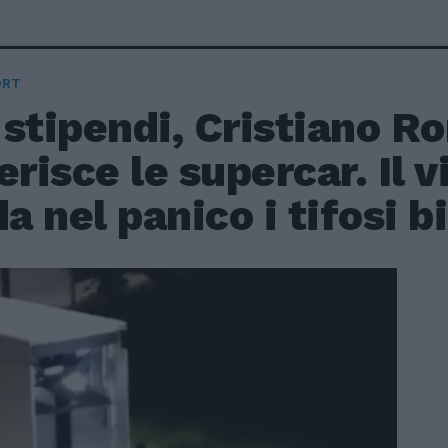
ORT
stipendi, Cristiano R
erisce le supercar. Il 
 nel panico i tifosi b