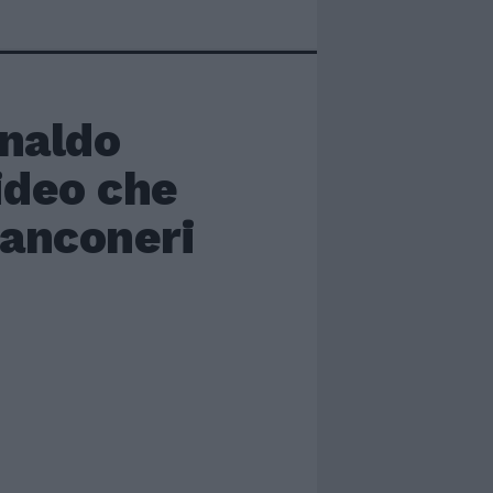
onaldo
video che
ianconeri