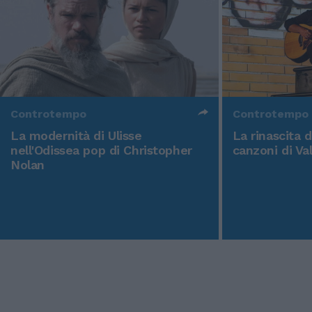
Controtempo
Controtempo
La modernità di Ulisse
La rinascita 
nell'Odissea pop di Christopher
canzoni di Va
Nolan