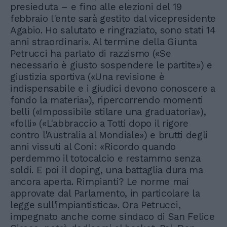
presieduta – e fino alle elezioni del 19
febbraio l'ente sarà gestito dal vicepresidente
Agabio. Ho salutato e ringraziato, sono stati 14
anni straordinari». Al termine della Giunta
Petrucci ha parlato di razzismo («Se
necessario è giusto sospendere le partite») e
giustizia sportiva («Una revisione è
indispensabile e i giudici devono conoscere a
fondo la materia»), ripercorrendo momenti
belli («Impossibile stilare una graduatoria»),
«folli» («L'abbraccio a Totti dopo il rigore
contro l'Australia al Mondiale») e brutti degli
anni vissuti al Coni: «Ricordo quando
perdemmo il totocalcio e restammo senza
soldi. E poi il doping, una battaglia dura ma
ancora aperta. Rimpianti? Le norme mai
approvate dal Parlamento, in particolare la
legge sull'impiantistica». Ora Petrucci,
impegnato anche come sindaco di San Felice