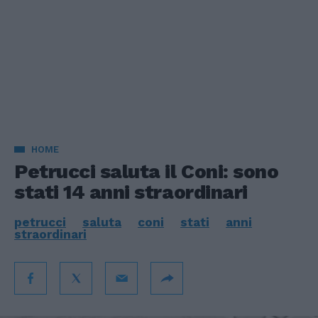
HOME
Petrucci saluta il Coni: sono
stati 14 anni straordinari
petrucci
saluta
coni
stati
anni
straordinari