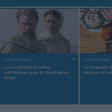
Controtempo
Controtempo
La modernità di Ulisse
La rinascita 
nell'Odissea pop di Christopher
canzoni di Va
Nolan