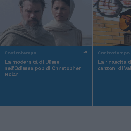
Controtempo
Controtempo
La modernità di Ulisse
La rinascita 
nell'Odissea pop di Christopher
canzoni di Va
Nolan