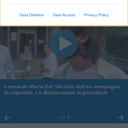
Data Deletion
Data Access
Privacy Policy
00:00
01:16
Leonardo Maria Del Vecchio dall'ex compagna
in ospedale. Le dichiarazioni ai giornalisti