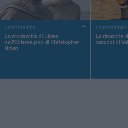
Controtempo
Controtempo
La modernità di Ulisse
La rinascita 
nell'Odissea pop di Christopher
canzoni di Va
Nolan