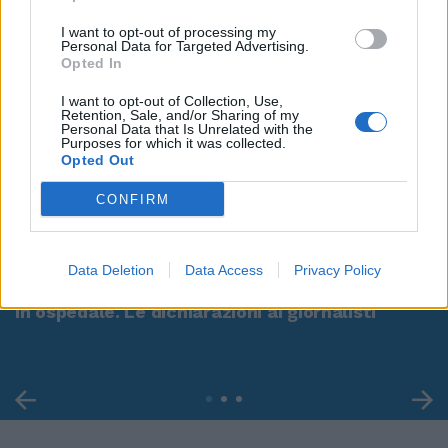
I want to opt-out of processing my
Personal Data for Targeted Advertising.
Opted In
I want to opt-out of Collection, Use,
Retention, Sale, and/or Sharing of my
Personal Data that Is Unrelated with the
Purposes for which it was collected.
Opted Out
CONFIRM
00:00
01:16
Data Deletion
Data Access
Privacy Policy
Leonardo Maria Del Vecchio dall'ex compagna
in ospedale. Le dichiarazioni ai giornalisti