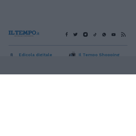
Edicola digitale
Il Tempo Shopping
Cookie Policy
Privacy Policy
Condizioni Generali
Contatti
Pubblicità
Credits
Modello 231
Preferenze Privacy
Assistenza
Sede legale: Piazza Colonna, 366 - 00187 Roma CF e P. Iva e
Iscriz. Registro Imprese Roma: 13486391009 REA Roma n°
1450962 Cap. Sociale € 25.000,00 i.v. © Copyright IlTempo. Srl -
ISSN (sito web): 1721-4084