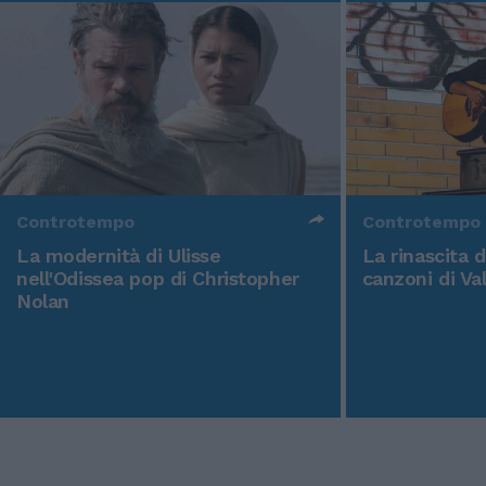
Controtempo
Controtempo
La modernità di Ulisse
La rinascita 
nell'Odissea pop di Christopher
canzoni di Va
Nolan