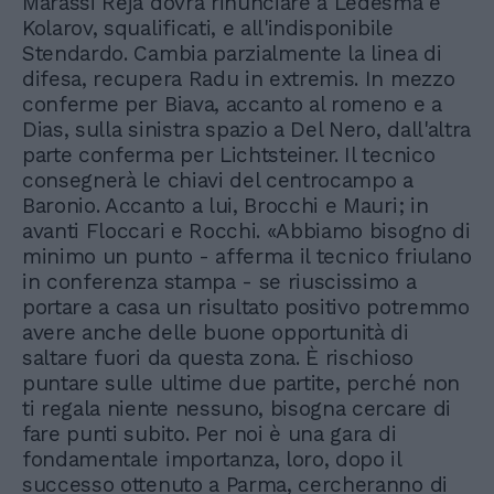
Marassi Reja dovrà rinunciare a Ledesma e
Kolarov, squalificati, e all'indisponibile
Stendardo. Cambia parzialmente la linea di
difesa, recupera Radu in extremis. In mezzo
conferme per Biava, accanto al romeno e a
Dias, sulla sinistra spazio a Del Nero, dall'altra
parte conferma per Lichtsteiner. Il tecnico
consegnerà le chiavi del centrocampo a
Baronio. Accanto a lui, Brocchi e Mauri; in
avanti Floccari e Rocchi. «Abbiamo bisogno di
minimo un punto - afferma il tecnico friulano
in conferenza stampa - se riuscissimo a
portare a casa un risultato positivo potremmo
avere anche delle buone opportunità di
saltare fuori da questa zona. È rischioso
puntare sulle ultime due partite, perché non
ti regala niente nessuno, bisogna cercare di
fare punti subito. Per noi è una gara di
fondamentale importanza, loro, dopo il
successo ottenuto a Parma, cercheranno di