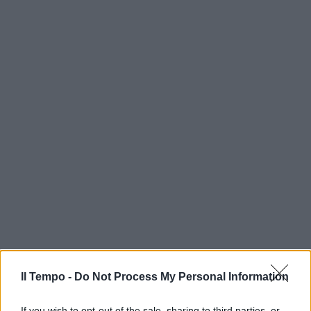
In evidenza
Il Tempo -
Do Not Process My Personal Information
If you wish to opt-out of the sale, sharing to third parties, or