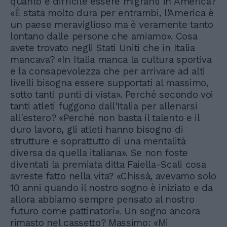
quanto è difficile essere migranti in America?
«È stata molto dura per entrambi, l'America è
un paese meraviglioso ma è veramente tanto
lontano dalle persone che amiamo». Cosa
avete trovato negli Stati Uniti che in Italia
mancava? «In Italia manca la cultura sportiva
e la consapevolezza che per arrivare ad alti
livelli bisogna essere supportati al massimo,
sotto tanti punti di vista». Perché secondo voi
tanti atleti fuggono dall'Italia per allenarsi
all'estero? «Perché non basta il talento e il
duro lavoro, gli atleti hanno bisogno di
strutture e soprattutto di una mentalità
diversa da quella italiana». Se non foste
diventati la premiata ditta Faiella-Scali cosa
avreste fatto nella vita? «Chissà, avevamo solo
10 anni quando il nostro sogno è iniziato e da
allora abbiamo sempre pensato al nostro
futuro come pattinatori». Un sogno ancora
rimasto nel cassetto? Massimo: «Mi