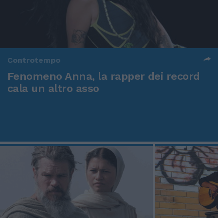
Controtempo
Fenomeno Anna, la rapper dei record
cala un altro asso