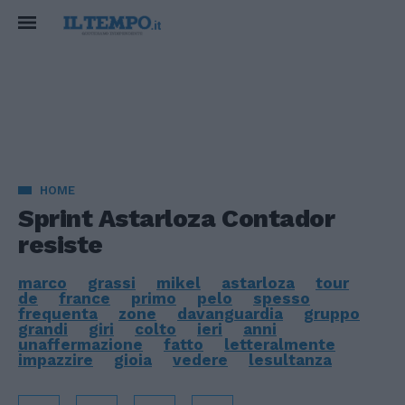
HOME
Sprint Astarloza Contador
resiste
marco
grassi
mikel
astarloza
tour
de
france
primo
pelo
spesso
frequenta
zone
davanguardia
gruppo
grandi
giri
colto
ieri
anni
unaffermazione
fatto
letteralmente
impazzire
gioia
vedere
lesultanza