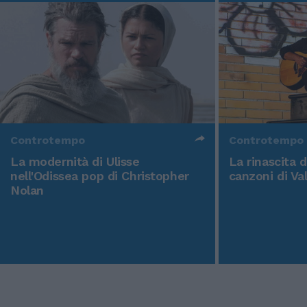
Controtempo
Controtempo
La modernità di Ulisse
La rinascita 
nell'Odissea pop di Christopher
canzoni di Va
Nolan