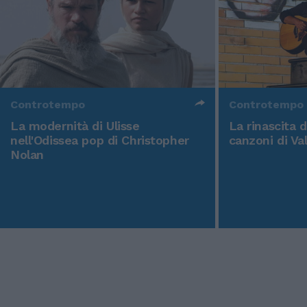
Controtempo
Controtempo
La modernità di Ulisse
La rinascita 
nell'Odissea pop di Christopher
canzoni di Va
Nolan