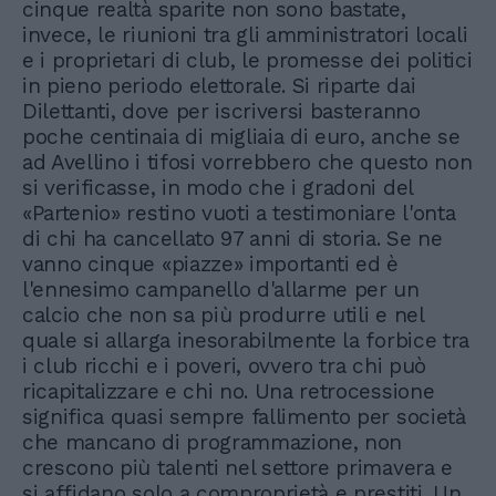
cinque realtà sparite non sono bastate,
invece, le riunioni tra gli amministratori locali
e i proprietari di club, le promesse dei politici
in pieno periodo elettorale. Si riparte dai
Dilettanti, dove per iscriversi basteranno
poche centinaia di migliaia di euro, anche se
ad Avellino i tifosi vorrebbero che questo non
si verificasse, in modo che i gradoni del
«Partenio» restino vuoti a testimoniare l'onta
di chi ha cancellato 97 anni di storia. Se ne
vanno cinque «piazze» importanti ed è
l'ennesimo campanello d'allarme per un
calcio che non sa più produrre utili e nel
quale si allarga inesorabilmente la forbice tra
i club ricchi e i poveri, ovvero tra chi può
ricapitalizzare e chi no. Una retrocessione
significa quasi sempre fallimento per società
che mancano di programmazione, non
crescono più talenti nel settore primavera e
si affidano solo a comproprietà e prestiti. Un