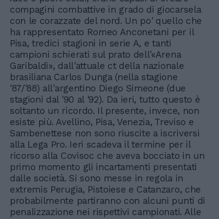
compagini combattive in grado di giocarsela
con le corazzate del nord. Un po' quello che
ha rappresentato Romeo Anconetani per il
Pisa, tredici stagioni in serie A, e tanti
campioni schierati sul prato dell'«Arena
Garibaldi», dall'attuale ct della nazionale
brasiliana Carlos Dunga (nella stagione
'87/'88) all'argentino Diego Simeone (due
stagioni dal '90 al '92). Da ieri, tutto questo è
soltanto un ricordo. Il presente, invece, non
esiste più. Avellino, Pisa, Venezia, Treviso e
Sambenettese non sono riuscite a iscriversi
alla Lega Pro. Ieri scadeva il termine per il
ricorso alla Covisoc che aveva bocciato in un
primo momento gli incartamenti presentati
dalle società. Si sono messe in regola in
extremis Perugia, Pistoiese e Catanzaro, che
probabilmente partiranno con alcuni punti di
penalizzazione nei rispettivi campionati. Alle