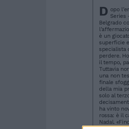
D
opo l'
Series 
Belgrado co
l'affermaz
è un giocat
superficie e
specialista 
perdere. Ho
il tempo, pa
Tuttavia no
una non tes
finale sfog
della mia pr
solo al terz
decisamente
ha vinto nov
rossa: è il
Nadal. «Fin
Djokovic - 