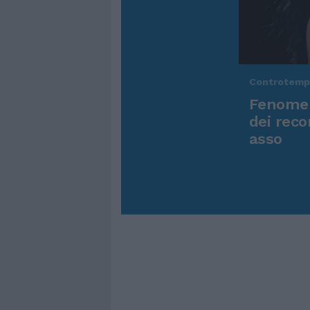
Controtem
Fenomen
dei reco
asso