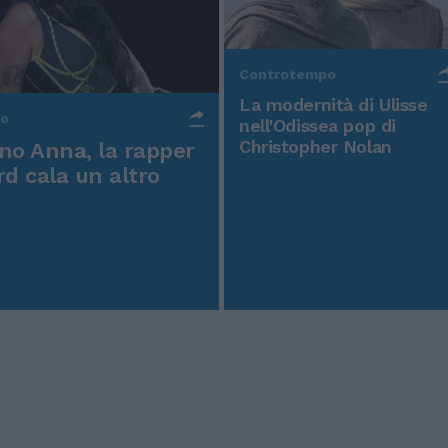
Controtempo
La modernità di Ulisse
po
nell'Odissea pop di
Christopher Nolan
o Anna, la rapper
rd cala un altro