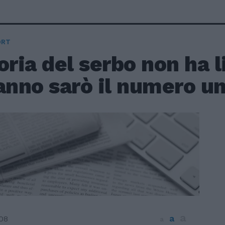
ORT
oria del serbo non ha 
anno sarò il numero u
a
a
08
a