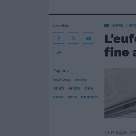
HOME
SP
Condividi:
L'euf
fine 
Esplora:
leuforia
serbo
limiti
entro
fine
anno
saro
numero
12 maggio 20