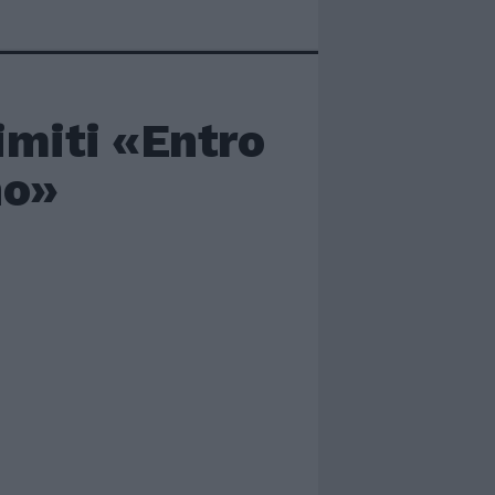
limiti «Entro
no»