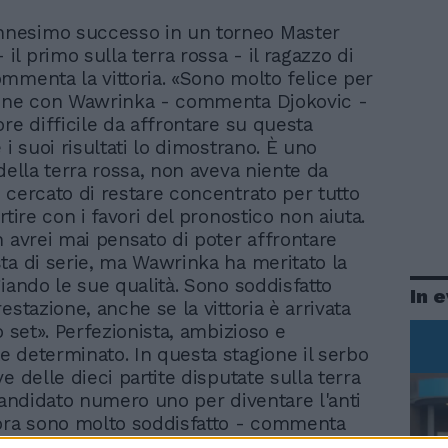
ennesimo successo in un torneo Master
- il primo sulla terra rossa - il ragazzo di
mmenta la vittoria. «Sono molto felice per
ione con Wawrinka - commenta Djokovic -
ore difficile da affrontare su questa
 i suoi risultati lo dimostrano. È uno
della terra rossa, non aveva niente da
 cercato di restare concentrato per tutto
rtire con i favori del pronostico non aiuta.
n avrei mai pensato di poter affrontare
ta di serie, ma Wawrinka ha meritato la
giando le sue qualità. Sono soddisfatto
In 
estazione, anche se la vittoria è arrivata
o set». Perfezionista, ambizioso e
 determinato. In questa stagione il serbo
e delle dieci partite disputate sulla terra
 candidato numero uno per diventare l'anti
ora sono molto soddisfatto - commenta
cercherò di continuare su questa strada.