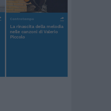
Controtempo
La rinascita della melodia
nelle canzoni di Valerio
Piccolo