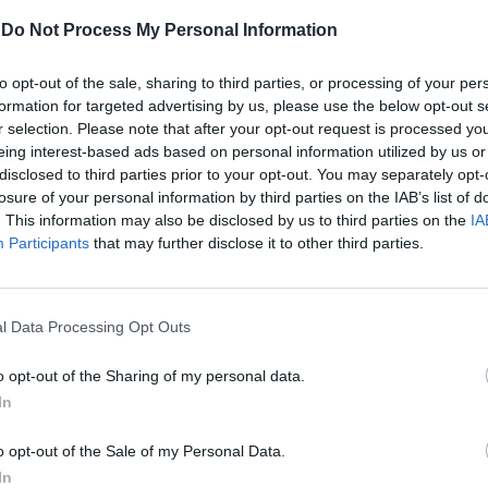
importante, se voglio restare tra i top, è la
-
Do Not Process My Personal Information
i risultati nei grandi eventi. Cerco sempre
 o un approccio speciale per ogni
to opt-out of the sale, sharing to third parties, or processing of your per
- continua il tennista serbo - non si può
formation for targeted advertising by us, please use the below opt-out s
sso stile di gioco su tutte le superfici
r selection. Please note that after your opt-out request is processed y
Le
na è diversa. Sull'erba, devi essere più
eing interest-based ads based on personal information utilized by us or
da
are lo slice e scendere di più a rete,
Rudy Giuliani a Come States?
disclosed to third parties prior to your opt-out. You may separately opt-
Le
Trump, Meloni e la strategia
aggressivo ed avere più varietà con il
losure of your personal information by third parties on the IAB’s list of
americana
. This information may also be disclosed by us to third parties on the
IA
ulla terra devi essere molto molto paziente
Participants
that may further disclose it to other third parties.
ché è la superficie più lenta e devi
orma fisica perfetta. Nelle ultime due
mi sono allenato molto fisicamente. Avevo
Roland Garros come priorità per la
l Data Processing Opt Outs
lla terra. Ma certo c'è anche Amburgo la
ttimana e cercherò di dare il mio meglio
o opt-out of the Sharing of my personal data.
ndo nei prossimi due o tre giorni. Sono
In
 di aver vinto un titolo così importante su
rficie perché mi dà più fiducia per
o opt-out of the Sale of my Personal Data.
i grandi eventi su terra, ma anche su tutte
In