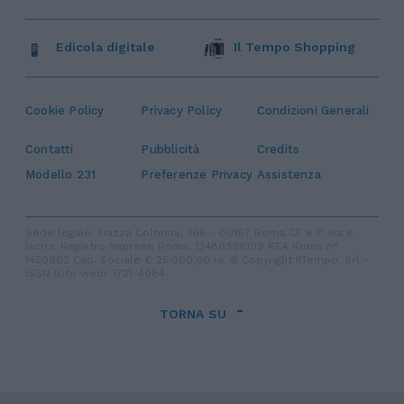
Edicola digitale
Il Tempo Shopping
Cookie Policy
Privacy Policy
Condizioni Generali
Contatti
Pubblicità
Credits
Modello 231
Preferenze Privacy
Assistenza
Sede legale: Piazza Colonna, 366 - 00187 Roma CF e P. Iva e
Iscriz. Registro Imprese Roma: 13486391009 REA Roma n°
1450962 Cap. Sociale € 25.000,00 i.v. © Copyright IlTempo. Srl -
ISSN (sito web): 1721-4084
TORNA SU