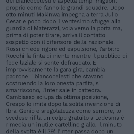
dei biancocelesti e aspetta tempi migliori,
proprio come fanno le grandi squadre. Dopo
otto minuti Makinwa impegna a terra Julio
Cesar e poco dopo il ventesimo sfugge alla
guardia di Materazzi, vola verso la porta ma,
prima di poter tirare, arriva il contatto
sospetto con il difensore della nazionale.
Rossi chiede rigore ed espulsione, l'arbitro
Rocchi fa finta di niente mentre il pubblico di
fede laziale si sente defraudato. E
improvvisamente la gara gira, cambia
padrone: i biancocelesti che stavano
costruendo la loro onesta partita, si
smarriscono, l'Inter sale in cattedra.
Cambiasso sciupa da ottima posizione,
Crespo lo imita dopo la solita invenzione di
Ibra. Genio e sregolatezza come sempre, lo
svedese rifila un colpo gratuito a Ledesma è
rimedia un inutile cartellino giallo. Il minuto
della svolta è il 39', l'Inter passa dopo un