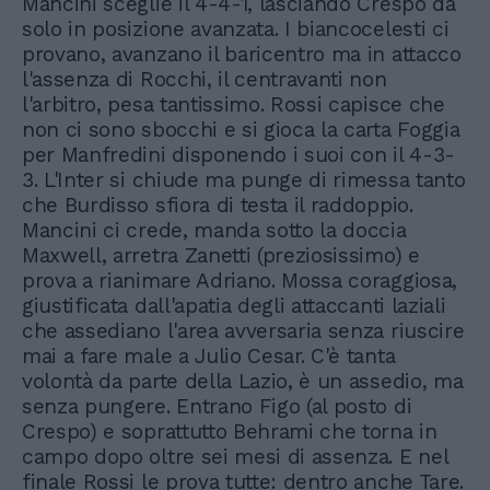
Mancini sceglie il 4-4-1, lasciando Crespo da
solo in posizione avanzata. I biancocelesti ci
provano, avanzano il baricentro ma in attacco
l'assenza di Rocchi, il centravanti non
l'arbitro, pesa tantissimo. Rossi capisce che
non ci sono sbocchi e si gioca la carta Foggia
per Manfredini disponendo i suoi con il 4-3-
3. L'Inter si chiude ma punge di rimessa tanto
che Burdisso sfiora di testa il raddoppio.
Mancini ci crede, manda sotto la doccia
Maxwell, arretra Zanetti (preziosissimo) e
prova a rianimare Adriano. Mossa coraggiosa,
giustificata dall'apatia degli attaccanti laziali
che assediano l'area avversaria senza riuscire
mai a fare male a Julio Cesar. C'è tanta
volontà da parte della Lazio, è un assedio, ma
senza pungere. Entrano Figo (al posto di
Crespo) e soprattutto Behrami che torna in
campo dopo oltre sei mesi di assenza. E nel
finale Rossi le prova tutte: dentro anche Tare.