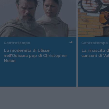
Controtempo
Controtempo
La modernità di Ulisse
La rinascita 
nell'Odissea pop di Christopher
canzoni di Va
Nolan