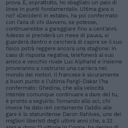
prova. E, soprattutto, ho sbagliato un paio di
linee in punti fondamentali». Ultima gara o
no? «Deciderò in estate», ha poi confermato
con l'aria di chi davvero, se potesse,
continuerebbe a gareggiare fino a cent'anni.
Adesso si prenderà un mese di pausa, si
guarderà dentro e cercherà di capire se il suo
fisico potrà reggere ancora una stagione: in
caso di risposta negativa, telefonerà al suo
amico e vecchio rivale Luc Alphand e insieme
proveranno a costruirsi una carriera nel
mondo dei motori. Il francese è sicuramente
a buon punto e l'ultima Parigi-Dakar l'ha
confermato: Ghedina, che alla velocità
intende comunque continuare a dare del tu,
è pronto a seguirlo. Tornando allo sci, chi
invece ha dato ieri certamente l'addio alle
gare è lo statunitense Daron Rahlves, uno dei
migliori liberisti degli ultimi anni che, a 32
anni e dopo 12 vittorie in Coppa, ha deciso di