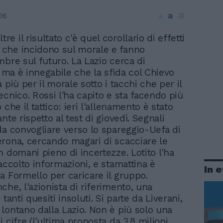
a
a
06
a
tre il risultato c'è quel corollario di effetti
i che incidono sul morale e fanno
mbre sul futuro. La Lazio cerca di
, ma è innegabile che la sfida col Chievo
 più per il morale sotto i tacchi che per il
ecnico. Rossi l'ha capito e sta facendo più
 che il tattico: ieri l'allenamento è stato
nte rispetto al test di giovedì. Segnali
da convogliare verso lo spareggio-Uefa di
rona, cercando magari di scacciare le
n domani pieno di incertezze. Lotito l'ha
accolto informazioni, e stamattina è
In 
a Formello per caricare il gruppo.
che, l'azionista di riferimento, una
 tanti quesiti insoluti. Si parte da Liverani,
lontano dalla Lazio. Non è più solo una
 cifre (l'ultima proposta da 3.8 milioni