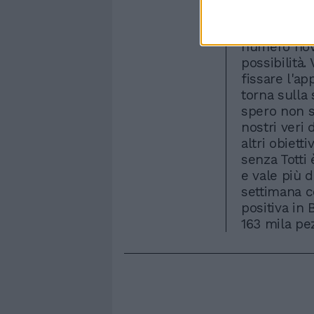
australiane.
campo per u
numero nov
possibilità.
fissare l'a
torna sulla
spero non s
nostri veri
altri obiett
senza Totti 
e vale più d
settimana co
positiva in 
163 mila pez