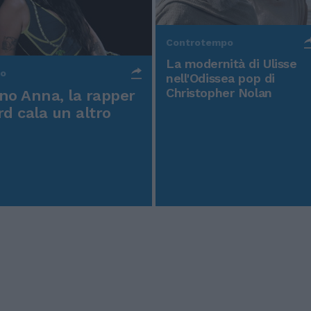
Controtempo
La modernità di Ulisse
po
nell'Odissea pop di
Christopher Nolan
o Anna, la rapper
rd cala un altro