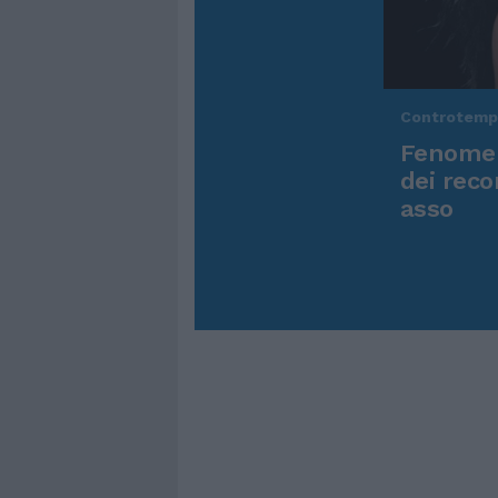
Controtem
Fenomen
dei reco
asso