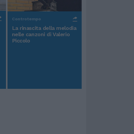
Controtempo
La rinascita della melodia
nelle canzoni di Valerio
Piccolo