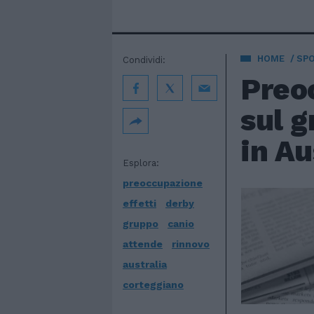
HOME
SP
Condividi:
Preoc
sul g
in Au
Esplora:
preoccupazione
effetti
derby
gruppo
canio
attende
rinnovo
australia
corteggiano