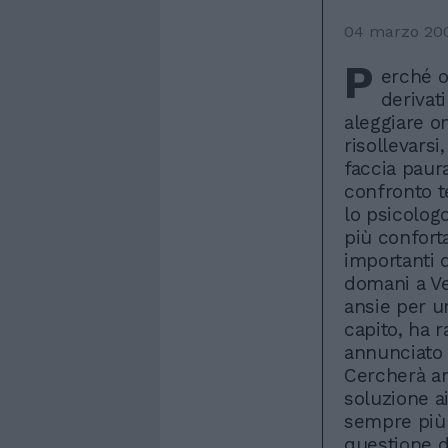
04 marzo 20
P
erché ol
derivat
aleggiare o
risollevarsi
faccia paura
confronto t
lo psicologo
più conforta
importanti 
domani a Ve
ansie per u
capito, ha r
annunciato 
Cercherà an
soluzione ai
sempre più 
questione di