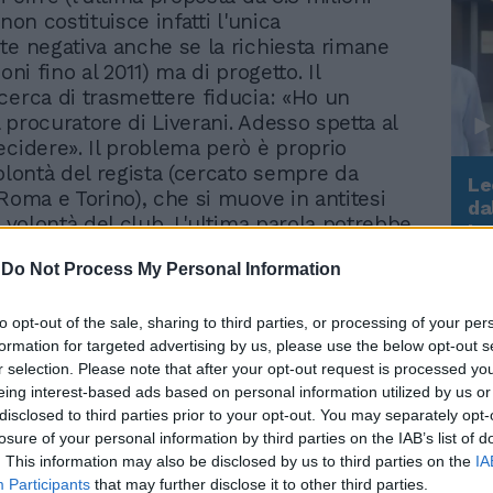
 non costituisce infatti l'unica
te negativa anche se la richiesta rimane
ioni fino al 2011) ma di progetto. Il
cerca di trasmettere fiducia: «Ho un
 procuratore di Liverani. Adesso spetta al
ecidere». Il problema però è proprio
volontà del regista (cercato sempre da
Le
 Roma e Torino), che si muove in antitesi
da
a volontà del club. L'ultima parola potrebbe
Rudy Giuliani a Come States?
Le
Trump, Meloni e la strategia
tta dopo un incontro diretto Lotito-Liverani
americana
-
Do Not Process My Personal Information
bilità d'un rinnovo si sono notevolmente
 Poi c'è il nodo-Delio Rossi: la società ora
 blindare almeno il tecnico. Ieri c'è stato
to opt-out of the sale, sharing to third parties, or processing of your per
formation for targeted advertising by us, please use the below opt-out s
ummit tra il diesse Carlo Osti e
r selection. Please note that after your opt-out request is processed y
. Anche in questo caso la difficoltà non è
eing interest-based ads based on personal information utilized by us or
legata a un discorso di natura economica
disclosed to third parties prior to your opt-out. You may separately opt-
i prospettive. Non è escluso, perché
losure of your personal information by third parties on the IAB’s list of
orientamento del tecnico, che il rapporto
. This information may also be disclosed by us to third parties on the
IA
che solo per un'altra stagione. Potrebbe
Participants
that may further disclose it to other third parties.