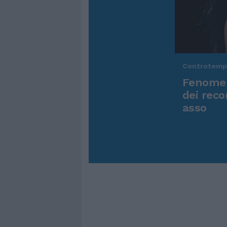
Controtem
Fenomen
dei reco
asso