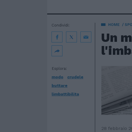
HOME
SP
Condividi:
Un m
l'imb
Esplora:
modo
crudele
buttare
limbattibilita
28 febbraio 