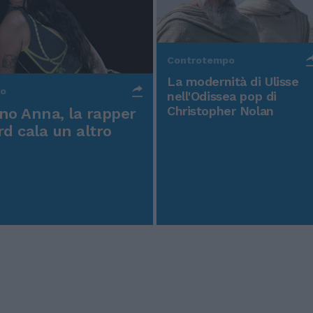
Controtempo
La modernità di Ulisse
po
nell'Odissea pop di
Christopher Nolan
o Anna, la rapper
rd cala un altro