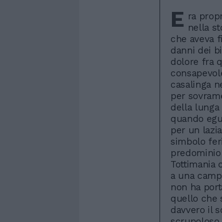
E
ra propr
nella s
che aveva f
danni dei b
dolore fra q
consapevolez
casalinga n
per sovramer
della lunga
quando egua
per un lazi
simbolo feri
predominio 
Tottimania c
a una camp
non ha port
quello che 
davvero il s
scrupoloso 