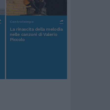
Controtempo
La rinascita della melodia
nelle canzoni di Valerio
Piccolo