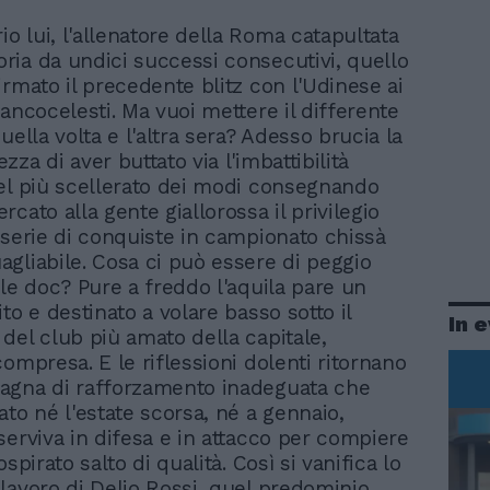
io lui, l'allenatore della Roma catapultata
toria da undici successi consecutivi, quello
irmato il precedente blitz con l'Udinese ai
iancocelesti. Ma vuoi mettere il differente
uella volta e l'altra sera? Adesso brucia la
za di aver buttato via l'imbattibilità
el più scellerato dei modi consegnando
cato alla gente giallorossa il privilegio
 serie di conquiste in campionato chissà
gliabile. Cosa ci può essere di peggio
ale doc? Pure a freddo l'aquila pare un
to e destinato a volare basso sotto il
In 
del club più amato della capitale,
ompresa. E le riflessioni dolenti ritornano
agna di rafforzamento inadeguata che
ato né l'estate scorsa, né a gennaio,
serviva in difesa e in attacco per compiere
ospirato salto di qualità. Così si vanifica lo
lavoro di Delio Rossi, quel predominio