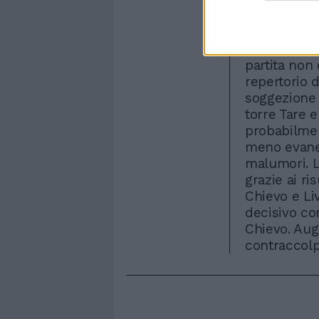
Bonanni app
avrebbe dov
difficoltà 
partita non
repertorio d
soggezione d
torre Tare 
probabilmen
meno evane
malumori. L
grazie ai ri
Chievo e Liv
decisivo co
Chievo. Au
contraccolpi