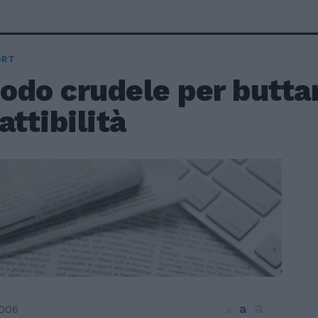
ORT
odo crudele per buttar
attibilità
a
a
2006
a