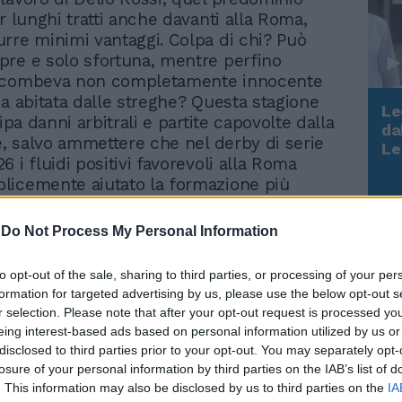
r lunghi tratti anche davanti alla Roma,
rre minimi vantaggi. Colpa di chi? Può
re e solo sfortuna, mentre perfino
ccombeva non completamente innocente
sa abitata dalle streghe? Questa stagione
Le
ripa danni arbitrali e partite capovolte dalla
da
te, salvo ammettere che nel derby di serie
Rudy Giuliani a Come States?
Le
Trump, Meloni e la strategia
 i fluidi positivi favorevoli alla Roma
americana
licemente aiutato la formazione più
meglio organizzata in campo. Lo sappiamo
ootball bisogna possedere il colpo del ko,
-
Do Not Process My Personal Information
abile fra gli assaltatori biancocelesti,
o da quell'unico palo che Rocchi ha
to opt-out of the sale, sharing to third parties, or processing of your per
al culmine di una superiorità tecnico-
formation for targeted advertising by us, please use the below opt-out s
uttuosa. È inutile piombare negli ultimi
r selection. Please note that after your opt-out request is processed y
i per poi evaporare davanti all'accoppiata
eing interest-based ads based on personal information utilized by us or
vu, al cui confronto gli omologhi Siviglia e
disclosed to third parties prior to your opt-out. You may separately opt-
o sembrati troppo impacciati e
losure of your personal information by third parties on the IAB’s list of
. This information may also be disclosed by us to third parties on the
IA
ivi. Lotito dove sei? Arriverà il momento