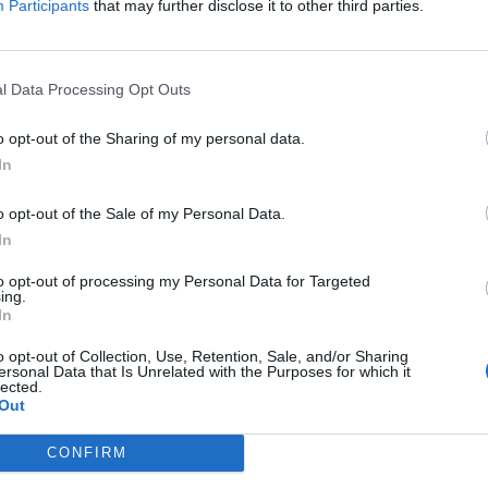
Participants
that may further disclose it to other third parties.
 che ci restituiranno un reparto arretrato
e, con mazzolatori capaci di sublimare
nte gioco di Delio Rossi? Gli interrogativi
anti, mentre Trigoria festeggia con sedici
l Data Processing Opt Outs
aggio in classifica rispetto ai rivali di città.
sogna reagire, senza seppellire nello
o opt-out of the Sharing of my personal data.
e piacevoli sorprese d'annata e le chance
In
tenti d'approdare ancora in zona Uefa.
o riparte dal podismo di Behrami, la spinta
o opt-out of the Sale of my Personal Data.
nato con merito in Nazionale, e dalla
In
stribuitiva di Liverani, regista non ancora
to opt-out of processing my Personal Data for Targeted
Lazio futura e che si ritiene libero
ing.
dal mercato la migliore offerta. Addirittura
In
ovenienza romanista. Urge trattenerlo e
o opt-out of Collection, Use, Retention, Sale, and/or Sharing
 la prima stracittadina persa su quattro,
ersonal Data that Is Unrelated with the Purposes for which it
rrere ai ripari. Molte cose ha indovinato,
lected.
Out
letare l'opera e alleggerire l'urto dei
i, non può restare a metà del guado, in
CONFIRM
ato. Quanto al tecnico di Rimini, trafitto
 rete di Taddei alla Lazio (causa l'ingenuo