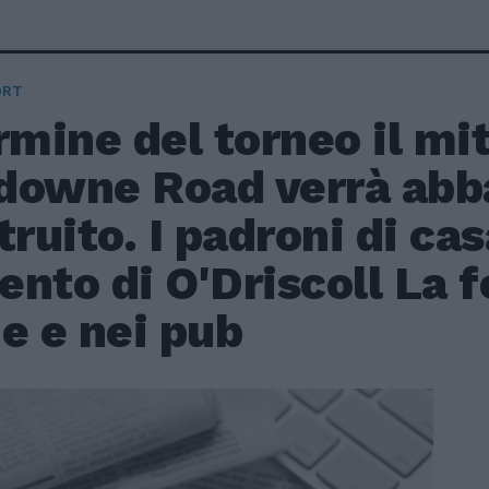
ORT
rmine del torneo il mi
downe Road verrà abb
truito. I padroni di cas
lento di O'Driscoll La f
e e nei pub