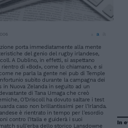
a
a
2006
a
izione porta immediatamente alla mente
teristiche del genio del rugby irlandese,
coll. A Dublino, in effetti, si aspettano
l rientro di «Bod», come lo chiamano, e si
come ne parla la gente nei pub di Temple
'infortunio subìto durante la campagna dei
ns in Nuova Zelanda in seguito ad un
devastante di Tana Umaga che creò
emiche, O'Driscoll ha dovuto saltare i test
uarda caso non brillantissimi per l'Irlanda.
rlandese è rientrato in tempo per l'esordio
oni contro l'Italia e guiderà i suoi
In 
 match sull'erba dello storico Lansdowne