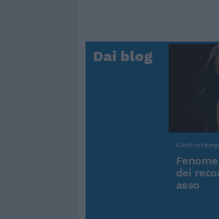
Dai blog
Controtem
Fenomen
dei reco
asso