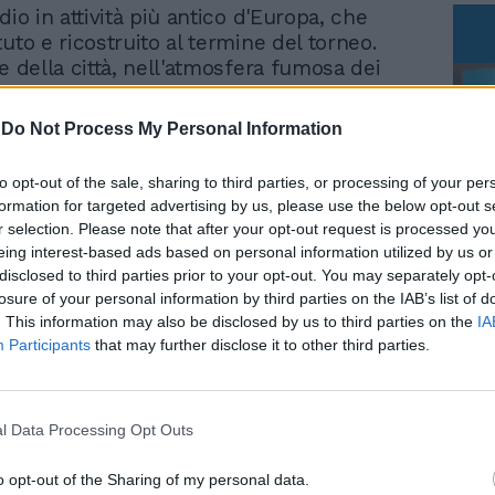
dio in attività più antico d'Europa, che
uto e ricostruito al termine del torneo.
e della città, nell'atmosfera fumosa dei
la festa del rugby e del torneo più antico
l Sei Nazioni non si esaurisce negli 80' di
-
Do Not Process My Personal Information
ve la sua storia prima, durante e dopo
 di stare insieme, di giocare, gioire e bere
to opt-out of the sale, sharing to third parties, or processing of your per
vversari, nella pacifica invasione di campo
formation for targeted advertising by us, please use the below opt-out s
 che corrono attorno ai giocatori nella
r selection. Please note that after your opt-out request is processed y
 ricevere una maglia o semplicemente
eing interest-based ads based on personal information utilized by us or
dai campioni preferiti. Vive nell'orgoglio
disclosed to third parties prior to your opt-out. You may separately opt-
Le
 i colori della tua nazione, nella
losure of your personal information by third parties on the IAB’s list of
da
one con cui cantare l'inno nazionale a
Rudy Giuliani a Come States?
. This information may also be disclosed by us to third parties on the
IA
Le
Trump, Meloni e la strategia
a, riscaldando i corpi e le anime negli
Participants
that may further disclose it to other third parties.
americana
lmi. Proprio l'Irlanda ne canta uno scritto
te per la squadra di rugby, l'unica
tiva sportiva capace di superare le
l Data Processing Opt Outs
isioni dell'isola di smeraldo e di unire
e maglie giocatori dell'Eire e dell'Ulster.
o opt-out of the Sharing of my personal data.