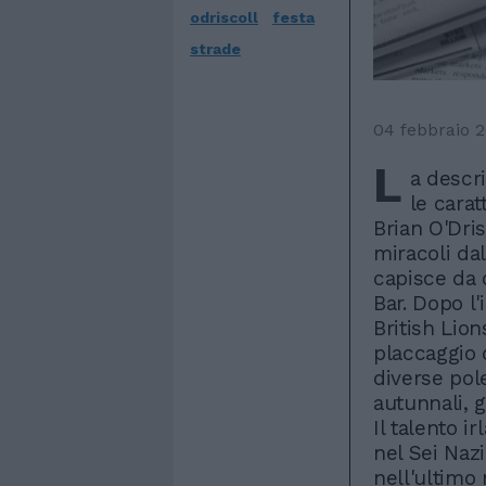
odriscoll
festa
strade
04 febbraio 
L
a descr
le carat
Brian O'Dris
miracoli da
capisce da 
Bar. Dopo l
British Lio
placcaggio 
diverse pol
autunnali, g
Il talento i
nel Sei Nazi
nell'ultimo