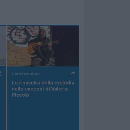
Controtempo
La rinascita della melodia
nelle canzoni di Valerio
Piccolo