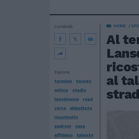
HOME
SP
Condividi:
Al te
Lans
ricos
Esplora:
al ta
termine
torneo
strad
mitico
stadio
lansdowne
road
verra
abbattuto
ricostruito
padroni
casa
affidano
talento