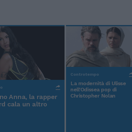
Controtempo
La modernità di Ulisse
po
nell'Odissea pop di
Christopher Nolan
o Anna, la rapper
rd cala un altro