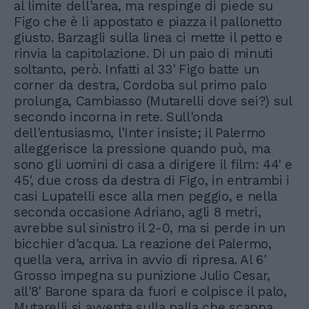
al limite dell'area, ma respinge di piede su
Figo che è lì appostato e piazza il pallonetto
giusto. Barzagli sulla linea ci mette il petto e
rinvia la capitolazione. Di un paio di minuti
soltanto, però. Infatti al 33' Figo batte un
corner da destra, Cordoba sul primo palo
prolunga, Cambiasso (Mutarelli dove sei?) sul
secondo incorna in rete. Sull'onda
dell'entusiasmo, l'Inter insiste; il Palermo
alleggerisce la pressione quando può, ma
sono gli uomini di casa a dirigere il film: 44' e
45', due cross da destra di Figo, in entrambi i
casi Lupatelli esce alla men peggio, e nella
seconda occasione Adriano, agli 8 metri,
avrebbe sul sinistro il 2-0, ma si perde in un
bicchier d'acqua. La reazione del Palermo,
quella vera, arriva in avvio di ripresa. Al 6'
Grosso impegna su punizione Julio Cesar,
all'8' Barone spara da fuori e colpisce il palo,
Mutarelli si avventa sulla palla che scappa