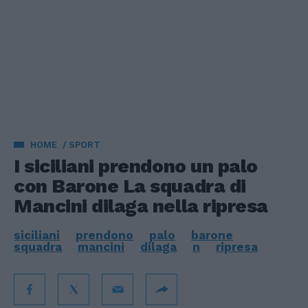
HOME
SPORT
I siciliani prendono un palo
con Barone La squadra di
Mancini dilaga nella ripresa
siciliani
prendono
palo
barone
squadra
mancini
dilaga
n
ripresa