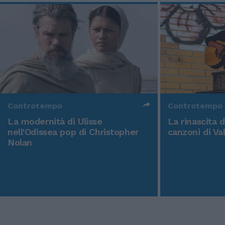
Controtempo
Controtempo
La modernità di Ulisse
La rinascita 
nell'Odissea pop di Christopher
canzoni di Va
Nolan