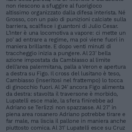
non riescono a sfuggire al fuorigioco
altissimo organizzato dalla difesa interista. Né
Grosso, con un paio di punizioni calciate sulla
barriera, scalfisce i guantoni di Julio Cesar.
L'Inter è una locomotiva a vapore: ci mette un
po' ad entrare a regime, ma poi viene fuori in
maniera brillante. E dopo venti minuti di
traccheggio inizia a pungere. Al 23' bella
azione impostata da Cambiasso al limite
dell'area palermitana, palla a Veron e apertura
a destra su Figo. Il cross del lusitano è teso,
Cambiasso (inseritosi nel frattempo) lo tocca
di ginocchio fuori. Al 24' ancora Figo alimenta
da destra: stavolta il traversone è morbido,
Lupatelli esce male, la sfera finirebbe ad
Adriano se Terlizzi non spazzasse. Al 27' in
piena area rosanero Adriano potrebbe tirare e
far male, ma liscia il pallone in maniera anche
piuttosto comica. Al 31' Lupatelli esce su Cruz