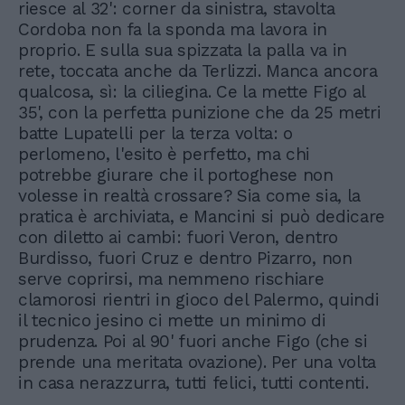
riesce al 32': corner da sinistra, stavolta
Cordoba non fa la sponda ma lavora in
proprio. E sulla sua spizzata la palla va in
rete, toccata anche da Terlizzi. Manca ancora
qualcosa, sì: la ciliegina. Ce la mette Figo al
35', con la perfetta punizione che da 25 metri
batte Lupatelli per la terza volta: o
perlomeno, l'esito è perfetto, ma chi
potrebbe giurare che il portoghese non
volesse in realtà crossare? Sia come sia, la
pratica è archiviata, e Mancini si può dedicare
con diletto ai cambi: fuori Veron, dentro
Burdisso, fuori Cruz e dentro Pizarro, non
serve coprirsi, ma nemmeno rischiare
clamorosi rientri in gioco del Palermo, quindi
il tecnico jesino ci mette un minimo di
prudenza. Poi al 90' fuori anche Figo (che si
prende una meritata ovazione). Per una volta
in casa nerazzurra, tutti felici, tutti contenti.