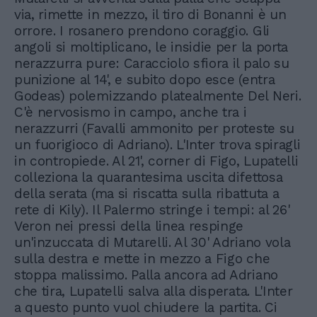
via, rimette in mezzo, il tiro di Bonanni è un
orrore. I rosanero prendono coraggio. Gli
angoli si moltiplicano, le insidie per la porta
nerazzurra pure: Caracciolo sfiora il palo su
punizione al 14', e subito dopo esce (entra
Godeas) polemizzando platealmente Del Neri.
C'è nervosismo in campo, anche tra i
nerazzurri (Favalli ammonito per proteste su
un fuorigioco di Adriano). L'Inter trova spiragli
in contropiede. Al 21', corner di Figo, Lupatelli
colleziona la quarantesima uscita difettosa
della serata (ma si riscatta sulla ribattuta a
rete di Kily). Il Palermo stringe i tempi: al 26'
Veron nei pressi della linea respinge
un'inzuccata di Mutarelli. Al 30' Adriano vola
sulla destra e mette in mezzo a Figo che
stoppa malissimo. Palla ancora ad Adriano
che tira, Lupatelli salva alla disperata. L'Inter
a questo punto vuol chiudere la partita. Ci