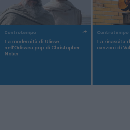
Controtempo
Controtempo
La modernità di Ulisse
La rinascita 
nell'Odissea pop di Christopher
canzoni di Va
Nolan