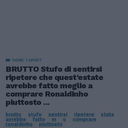
HOME
SPORT
BRUTTO Stufo di sentirsi
ripetere che quest'estate
avrebbe fatto meglio a
comprare Ronaldinho
piuttosto ...
brutto
stufo
sentirsi
ripetere
state
avrebbe
fatto
m
o
comprare
ronaldinho
piuttosto