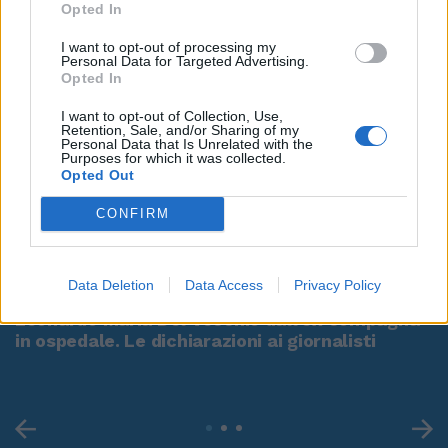
Opted In
I want to opt-out of processing my
Personal Data for Targeted Advertising.
Opted In
I want to opt-out of Collection, Use,
Retention, Sale, and/or Sharing of my
Personal Data that Is Unrelated with the
Purposes for which it was collected.
Opted Out
CONFIRM
00:00
01:16
Data Deletion
Data Access
Privacy Policy
Leonardo Maria Del Vecchio dall'ex compagna
in ospedale. Le dichiarazioni ai giornalisti