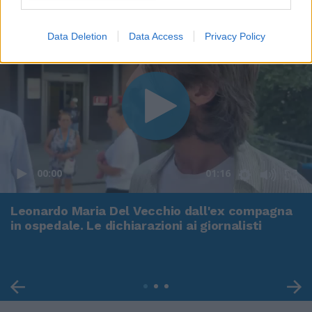
Data Deletion
Data Access
Privacy Policy
00:00
01:16
Leonardo Maria Del Vecchio dall'ex compagna
in ospedale. Le dichiarazioni ai giornalisti