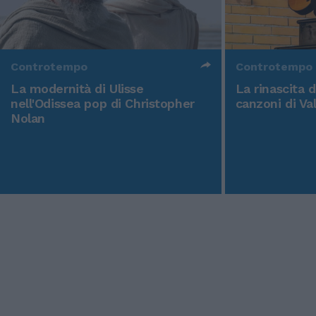
Controtempo
Controtempo
La modernità di Ulisse
La rinascita 
nell'Odissea pop di Christopher
canzoni di Va
Nolan