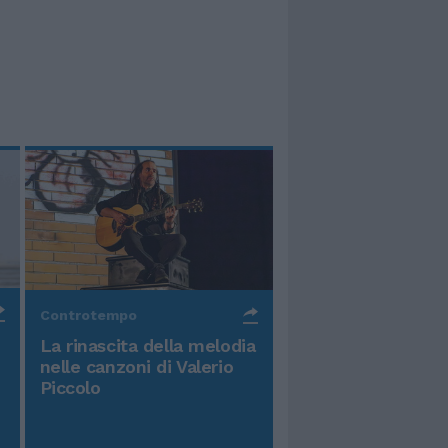
Controtempo
La rinascita della melodia
nelle canzoni di Valerio
Piccolo