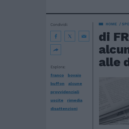
HOME
SP
Condividi:
di F
alcun
alle 
Esplora:
franco
bovaio
buffon
alcune
provvidenziali
uscite
rimedia
disattenzioni