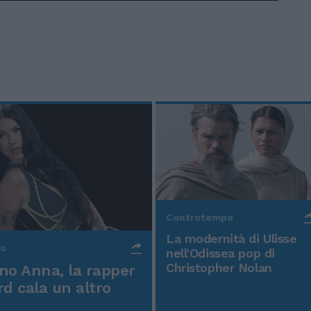
Controtempo
La modernità di Ulisse
po
nell'Odissea pop di
Christopher Nolan
o Anna, la rapper
rd cala un altro