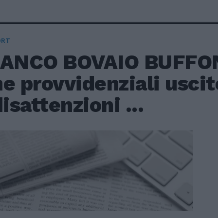
ORT
RANCO BOVAIO BUFFON
e provvidenziali usci
disattenzioni ...