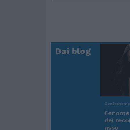
Dai blog
Controtem
Fenomen
dei reco
asso