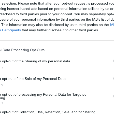
r selection. Please note that after your opt-out request is processed y
antuffo. Prova spesso il tiro dalla
eing interest-based ads based on personal information utilized by us or
ul finire del primo tempo si mangia un gol
disclosed to third parties prior to your opt-out. You may separately opt-
o solo, calcia a lato un facile diagonale.
losure of your personal information by third parties on the IAB’s list of
testa di Trezeguet la palla della vittoria.
. This information may also be disclosed by us to third parties on the
IA
 6,5 Lotta in mezzo al campo, non si
Participants
that may further disclose it to other third parties.
 prende calci e li dà. Uno dei migliori
 anche se talvolta appare troppo nervoso.
Le
Per correre corre, ma spesso è più fumo
da
l Data Processing Opt Outs
e sbaglia un'infinità di passaggi.
Rudy Giuliani a Come States?
Le
Trump, Meloni e la strategia
7 Lippi lo riporta a centrocampo per
o opt-out of the Sharing of my personal data.
americana
sulla fascia e gli mette Pessotto alle
In
 ingaggia un bel duello prima con Stam, poi
nza demeritare. È l'uomo più pericoloso
o opt-out of the Sale of my Personal Data.
e anche quando Lippi lo riporta in difesa
In
 nulla. Il migliore dei suoi. NEDVED 6
 Nedved pre-natalizio, che spopolava
to opt-out of processing my Personal Data for Targeted
ava. Nonostante ciò cerca di costruire
ing.
In
nsive degne di nota ma non trova l'aiuto di
Bisticcia con Mihajlovic. TREZEGUET 6 Il
o opt-out of Collection, Use, Retention, Sale, and/or Sharing