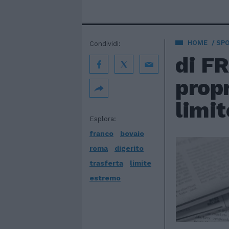
HOME
SP
Condividi:
di F
propr
limit
Esplora:
franco
bovaio
roma
digerito
trasferta
limite
estremo