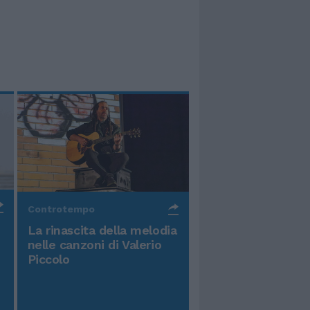
Controtempo
La rinascita della melodia
nelle canzoni di Valerio
Piccolo