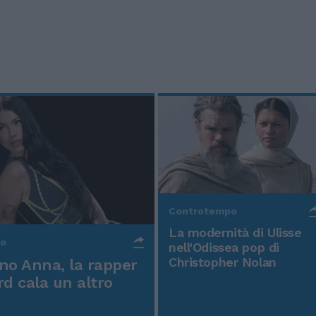
Controtempo
La modernità di Ulisse
po
nell'Odissea pop di
Christopher Nolan
o Anna, la rapper
rd cala un altro