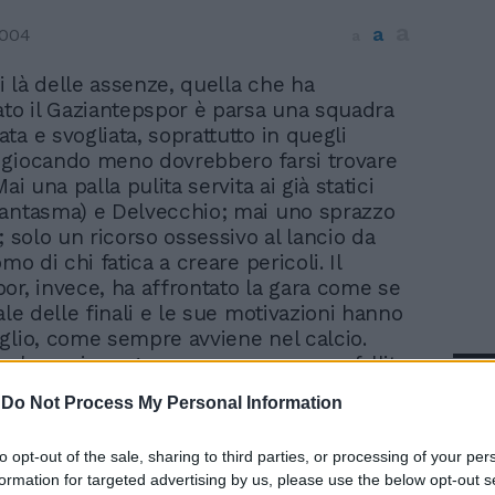
a
a
2004
a
di là delle assenze, quella che ha
ato il Gaziantepspor è parsa una squadra
ta e svogliata, soprattutto in quegli
 giocando meno dovrebbero farsi trovare
Mai una palla pulita servita ai già statici
antasma) e Delvecchio; mai uno sprazzo
; solo un ricorso ossessivo al lancio da
omo di chi fatica a creare pericoli. Il
or, invece, ha affrontato la gara come se
ale delle finali e le sue motivazioni hanno
glio, come sempre avviene nel calcio.
un'occasione grossa come una casa fallita
In 
6' (liberato da un errore di Memet), i
-
Do Not Process My Personal Information
avano in vantaggio al 19' con Yusuf che,
area da dietro e mal controllato da Lima e
to opt-out of the sale, sharing to third parties, or processing of your per
va di piatto Zotti. Tante le disattenzioni
formation for targeted advertising by us, please use the below opt-out s
 in due di queste Lazarov concludeva a