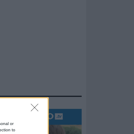
evidenza
sonal or
ection to