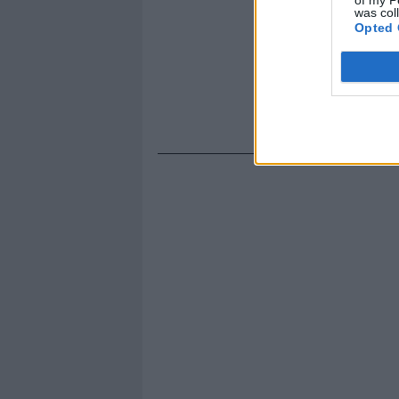
was col
Opted 