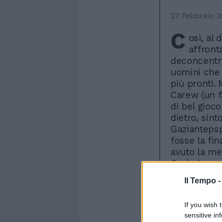
27 febbraio 
C
osì, al 
affront
deconcentra
uomini che
più pronti. 
Carew (un f
di bel gioco
dietro, sint
Gaziantepsp
fosse la fin
avuto la me
Così, dopo 
da Carew al 
Il Tempo 
turchi pass
entrato in 
If you wish 
Chivu, batte
sensitive in
difensive e