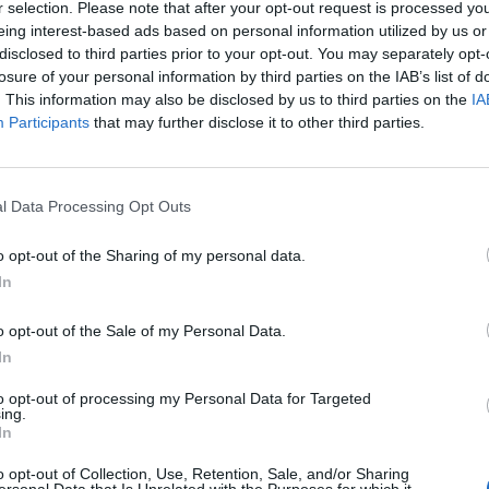
r selection. Please note that after your opt-out request is processed y
a. A parte un gol giustamente annullato a
eing interest-based ads based on personal information utilized by us or
per off-side, la Roma stava a guardare e
disclosed to third parties prior to your opt-out. You may separately opt-
nfuriava in panchina. Nella ripresa le cose
losure of your personal information by third parties on the IAB’s list of
vano e meno male che prima Zotti (gran
. This information may also be disclosed by us to third parties on the
IA
a punta delle dita) e poi la traversa (di
Participants
that may further disclose it to other third parties.
27') negavano il raddoppio ai turchi. La
va via con la Roma che provava a trovare il
Le
ri fuori di Delvecchio, Dellas e Tommasi) e
da
l Data Processing Opt Outs
pspor che si difendeva con ordine.
Rudy Giuliani a Come States?
Le
Trump, Meloni e la strategia
to all'Olimpico tra meno di una
o opt-out of the Sharing of my personal data.
americana
on i giallorossi che, per conquistare la
In
one, dovranno essere molto più
di ieri.
o opt-out of the Sale of my Personal Data.
In
to opt-out of processing my Personal Data for Targeted
ing.
In
o opt-out of Collection, Use, Retention, Sale, and/or Sharing
ersonal Data that Is Unrelated with the Purposes for which it