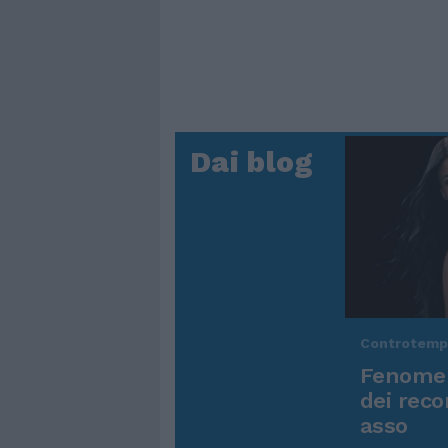
Dai blog
Controtem
Fenomen
dei reco
asso