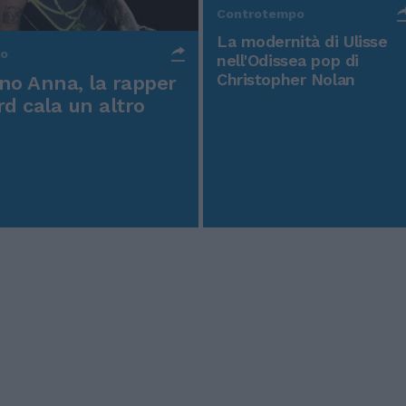
Controtempo
La modernità di Ulisse
po
nell'Odissea pop di
Christopher Nolan
o Anna, la rapper
rd cala un altro