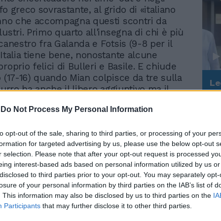
Tifo greco sovrastante, al grido di «italiano
inno che accompagna questi scontri da
ustri. Primo quarto all'insegna di chi è più
canestro fra Galanda e Fotsis (9-8 per il
'Italia tiene bene, nonostante alcune
roprio felici di Bulleri e Basile. E chiude
o (17-16) quando Mian colpisce da tre sulla
Le
zurro ha anche il libero aggiuntivo ma il
da
attro punti non gli riesce. È spumeggiante
Rudy Giuliani a Come States?
Le
-
Do Not Process My Personal Information
Trump, Meloni e la strategia
liano del secondo quarto, tanto da andare al
americana
 Ma Galanda deve tornare in panchina (due
Grecia si fa sotto con due triple di Sigalas
to opt-out of the sale, sharing to third parties, or processing of your per
formation for targeted advertising by us, please use the below opt-out s
orpassa al 5'20" con un canestro di
r selection. Please note that after your opt-out request is processed y
25-24). È il momento della massima
eing interest-based ads based on personal information utilized by us or
ontro Sigalas, autore tra l'altro di
disclosed to third parties prior to your opt-out. You may separately opt-
ortanti in difesa. In un niente, negli
losure of your personal information by third parties on the IAB’s list of
inuti del tempo, gli azzurri si ritrovano
. This information may also be disclosed by us to third parties on the
IA
punti, dopo aver buttato via almeno tre
Participants
that may further disclose it to other third parties.
 riposo 36-32 per i greci, che dominano a