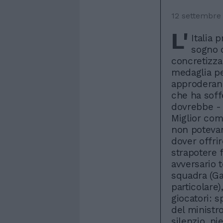
12 settembre
L'
Italia 
sogno 
concretizza
medaglia per
approderann
che ha soff
dovrebbe - 
Miglior com
non potevan
dover offrir
strapotere 
avversario t
squadra (Ga
particolare)
giocatori: s
del ministr
silenzio, n