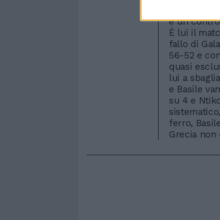
anche per g
e un contro
È lui il ma
fallo di Gal
56-52 e con
quasi esclu
lui a sbagli
e Basile va
su 4 e Ntikou
sistematico
ferro, Basil
Grecia non 