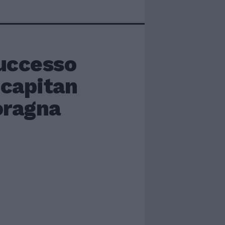
uccesso
 capitan
oragna