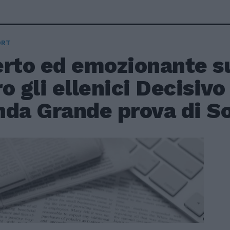
ORT
erto ed emozionante s
o gli ellenici Decisivo
nda Grande prova di S