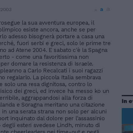
a
a
 2003
a
prosegue la sua avventura europea, il
olimpico esiste ancora, anche se per
rlo adesso bisognerà portare a casa una
ché, fuori serbi e greci, solo le prime tre
o ad Atene 2004. E sabato c'è la Spagna
erto - come una favoritissima non
per domare la resistenza di Israele.
pleanno a Carlo Recalcati i suoi ragazzi
o regalarlo. La piccola Italia sembrava
e solo una resa dignitosa, contro lo
fisico dei greci, ed invece ha messo ko un
erribile, aggrappandosi alla forza di
In 
landa e Soragna meritano una citazione
, in una serata strana non solo per alcuni
port inquinato dal dolore per l'assassinio
o degli esteri svedese Lindh, minuto di
iente cheerleaders nei time-out e negli