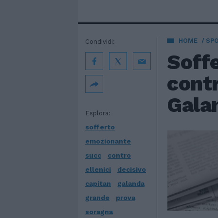
HOME
SP
Condividi:
Soff
contr
Gala
Esplora:
sofferto
emozionante
succ
contro
ellenici
decisivo
capitan
galanda
grande
prova
soragna