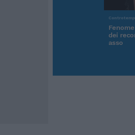
Controtem
Fenomen
dei reco
asso