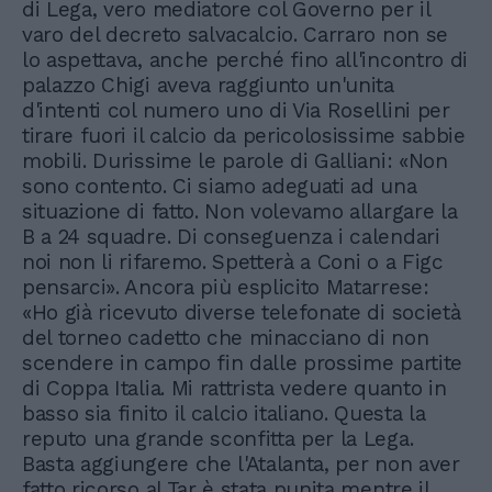
di Lega, vero mediatore col Governo per il
varo del decreto salvacalcio. Carraro non se
lo aspettava, anche perché fino all'incontro di
palazzo Chigi aveva raggiunto un'unita
d'intenti col numero uno di Via Rosellini per
tirare fuori il calcio da pericolosissime sabbie
mobili. Durissime le parole di Galliani: «Non
sono contento. Ci siamo adeguati ad una
situazione di fatto. Non volevamo allargare la
B a 24 squadre. Di conseguenza i calendari
noi non li rifaremo. Spetterà a Coni o a Figc
pensarci». Ancora più esplicito Matarrese:
«Ho già ricevuto diverse telefonate di società
del torneo cadetto che minacciano di non
scendere in campo fin dalle prossime partite
di Coppa Italia. Mi rattrista vedere quanto in
basso sia finito il calcio italiano. Questa la
reputo una grande sconfitta per la Lega.
Basta aggiungere che l'Atalanta, per non aver
fatto ricorso al Tar è stata punita mentre il