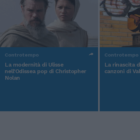
Controtempo
Controtempo
La modernità di Ulisse
La rinascita 
nell'Odissea pop di Christopher
canzoni di Va
Nolan