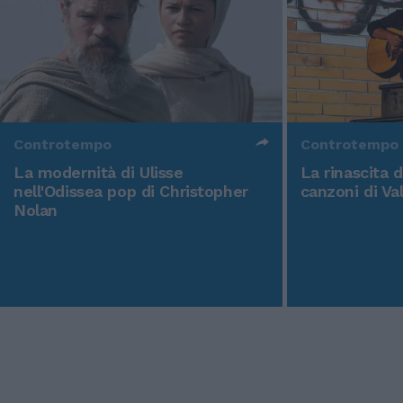
Controtempo
Controtempo
La modernità di Ulisse
La rinascita 
nell'Odissea pop di Christopher
canzoni di Va
Nolan