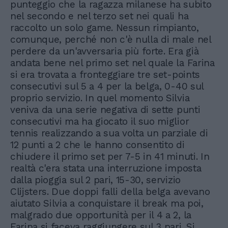
punteggio che la ragazza milanese ha subito
nel secondo e nel terzo set nei quali ha
raccolto un solo game. Nessun rimpianto,
comunque, perché non c'è nulla di male nel
perdere da un'avversaria più forte. Era già
andata bene nel primo set nel quale la Farina
si era trovata a fronteggiare tre set-points
consecutivi sul 5 a 4 per la belga, 0-40 sul
proprio servizio. In quel momento Silvia
veniva da una serie negativa di sette punti
consecutivi ma ha giocato il suo miglior
tennis realizzando a sua volta un parziale di
12 punti a 2 che le hanno consentito di
chiudere il primo set per 7-5 in 41 minuti. In
realtà c'era stata una interruzione imposta
dalla pioggia sul 2 pari, 15-30, servizio
Clijsters. Due doppi falli della belga avevano
aiutato Silvia a conquistare il break ma poi,
malgrado due opportunità per il 4 a 2, la
Farina si faceva raggiungere sul 3 pari. Si