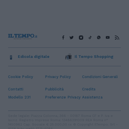
Edicola digitale
Il Tempo Shopping
Cookie Policy
Privacy Policy
Condizioni Generali
Contatti
Pubblicità
Credits
Modello 231
Preferenze Privacy
Assistenza
Sede legale: Piazza Colonna, 366 - 00187 Roma CF e P. Iva e
Iscriz. Registro Imprese Roma: 13486391009 REA Roma n°
1450962 Cap. Sociale € 25.000,00 i.v. © Copyright IlTempo. Srl -
ISSN (sito web): 1721-4084