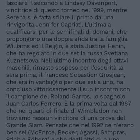
lasciare il secondo a Lindsay Davenport,
vincitrice di questo torneo nel 1999, mentre
Serena si è fatta sfilare il primo da una
rinvigorita Jennifer Capriati. L'ultima a
qualificarsi per le semifinali di domani, che
propongono una doppia sfida tra la famiglia
Williams ed il Belgio, è stata Justine Henin,
che ha regolato in due set la russa Svetlana
Kuznetsova. Nell'ultimo incontro degli ottavi
maschili, rimasto sospeso per l'oscurità la
sera prima, il francese Sebastien Grosjean,
che era in vantaggio per due set a uno, ha
concluso vittoriosamente il suo incontro con
il campione del Roland Garros, lo spagnolo
Juan Carlos Ferrero. È la prima volta dal 1967
che nei quarti di finale di Wimbledon non
troviamo nessun vincitore di una prova del
Grande Slam. Pensate che nel 1992 ce n'erano
ben sei (McEnroe, Becker, Agassi, Sampras,
Stich e Edberg) e che degli altri due uno,