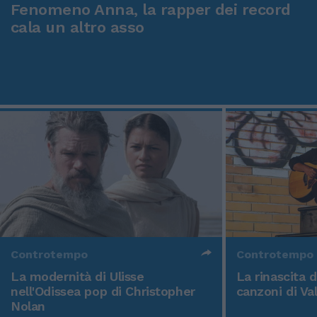
Fenomeno Anna, la rapper dei record
cala un altro asso
Controtempo
Controtempo
La modernità di Ulisse
La rinascita 
nell'Odissea pop di Christopher
canzoni di Va
Nolan