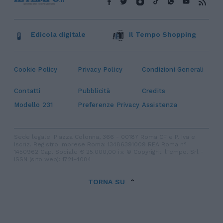
Edicola digitale
Il Tempo Shopping
Cookie Policy
Privacy Policy
Condizioni Generali
Contatti
Pubblicità
Credits
Modello 231
Preferenze Privacy
Assistenza
Sede legale: Piazza Colonna, 366 - 00187 Roma CF e P. Iva e
Iscriz. Registro Imprese Roma: 13486391009 REA Roma n°
1450962 Cap. Sociale € 25.000,00 i.v. © Copyright IlTempo. Srl -
ISSN (sito web): 1721-4084
TORNA SU