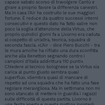
capace sabato scorso di travolgere Cantù e
girare a proprio favore la differenza canestri.
Ma in casa l'Air ha costruito le sue maggiori
fortune. È reduce da quattro successi interni
consecutivi e questo dato ha fatto salire non
poco la soglia d'attenzione della Virtus, che
proprio quindici giorni fa a Livorno era caduta
al cospetto di un'altra, teorica, squadra di
seconda fascia. «L'Air - dice Piero Bucchi - tra
le mura amcihe ha rifilato una dura sconfitta
anche alla Benetton segnando contro i
campioni d'Italia addirittura 110 punti».
Chiedere al tecnico bolognese se la Virtus sia
carica al punto giusto sembra quasi
superfluo. «Sembra quasi di mancare di
rispetto ad una squadra che ha fatto una fase
regolare meravigliosa. Ma in settimana non mi
sono stancato di mettere in guardia i ragazzi
sulle difficoltà di questa partita. Livorno è
una ferita aperta e questa mattina insisterò