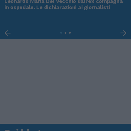
Leonardo Maria Del Vecchio dall'ex compagna
in ospedale. Le dichiarazioni ai giornalisti