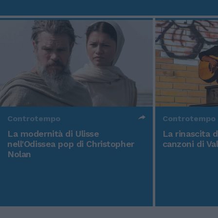
Controtempo
Controtempo
La modernità di Ulisse
La rinascita 
nell'Odissea pop di Christopher
canzoni di Va
Nolan