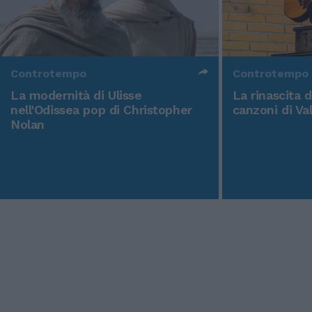
Controtempo
Controtempo
La modernità di Ulisse
La rinascita 
nell'Odissea pop di Christopher
canzoni di Va
Nolan