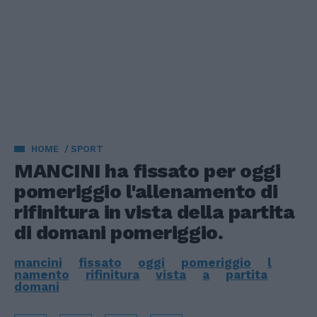
HOME
SPORT
MANCINI ha fissato per oggi
pomeriggio l'allenamento di
rifinitura in vista della partita
di domani pomeriggio.
mancini
fissato
oggi
pomeriggio
l
namento
rifinitura
vista
a
partita
domani