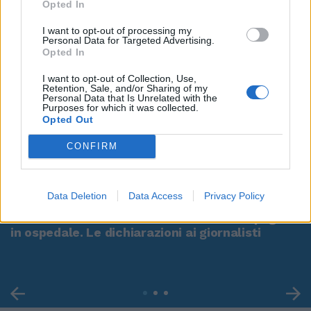
Opted In
I want to opt-out of processing my
Personal Data for Targeted Advertising.
Opted In
I want to opt-out of Collection, Use,
Retention, Sale, and/or Sharing of my
Personal Data that Is Unrelated with the
Purposes for which it was collected.
Opted Out
CONFIRM
00:00
01:16
Data Deletion
Data Access
Privacy Policy
Leonardo Maria Del Vecchio dall'ex compagna
in ospedale. Le dichiarazioni ai giornalisti