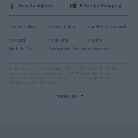
Edicola digitale
Il Tempo Shopping
Cookie Policy
Privacy Policy
Condizioni Generali
Contatti
Pubblicità
Credits
Modello 231
Preferenze Privacy
Assistenza
Sede legale: Piazza Colonna, 366 - 00187 Roma CF e P. Iva e
Iscriz. Registro Imprese Roma: 13486391009 REA Roma n°
1450962 Cap. Sociale € 25.000,00 i.v. © Copyright IlTempo. Srl -
ISSN (sito web): 1721-4084
TORNA SU