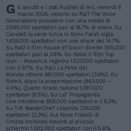
G
li ascolti e i dati Auditel di ieri, venerdì 6
marzo 2026, vedono su Rai1 The Voice
Generations prevalere con una media di
2.595.000 spettatori pari al 18.7% di share. Su
Canale5 la serie turca Io Sono Farah sigla
1.829.000 spettatori con uno share del 14.7%.
Su Rai2 il film House of Gucci diverte 555.000
spettatori pari al 3.6%. Su Italia1 il film Top
Gun – Maverick registra 1.531.000 spettatori
con il 9.7%. Su Rai3 La Pelle del
Mondo ottiene 661.000 spettatori (3.9%). Su
Rete4, dopo la presentazione (963.000 –
4.9%), Quarto Grado raduna 1.097.000
spettatori (8.5%). Su La7 Propaganda
Live intrattiene 858.000 spettatori e il 6.3%.
Su Tv8 MasterChef calamita 326.000
spettatori (2.2%). Sul Nove Fratelli di
Crozza inchioda davanti al piccolo
schermo 1.002.000 spettatori con il 5.6%.