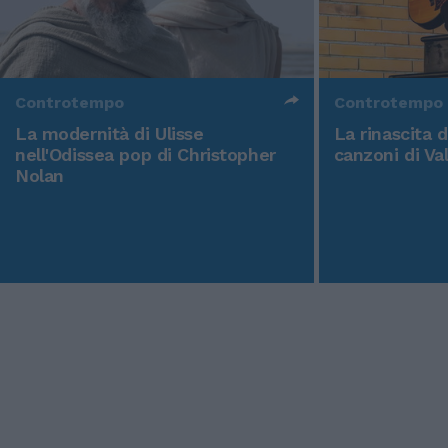
Controtempo
Controtempo
La modernità di Ulisse
La rinascita 
nell'Odissea pop di Christopher
canzoni di Va
Nolan