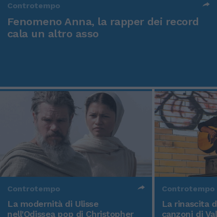
Controtempo
Fenomeno Anna, la rapper dei record
cala un altro asso
Controtempo
Controtempo
La modernità di Ulisse
La rinascita 
nell'Odissea pop di Christopher
canzoni di Va