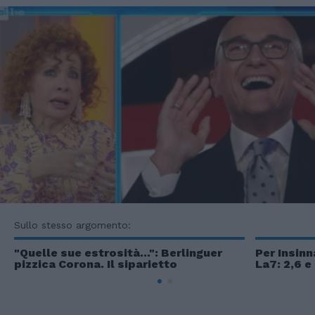
Sullo stesso argomento:
"Quelle sue estrosità...": Berlinguer
Per Insinn
pizzica Corona. Il siparietto
La7: 2,6 e