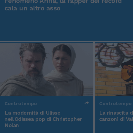
Fenomeno Anna, la rapper dei record
cala un altro asso
Controtempo
Controtempo
La modernità di Ulisse
La rinascita 
nell'Odissea pop di Christopher
canzoni di Va
Nolan