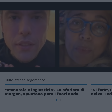
Sullo stesso argomento:
"Immorale e ingiustizia". La sfuriata di
"Si farà",
Morgan, spuntano pure i fuori onda
Belve-Fe