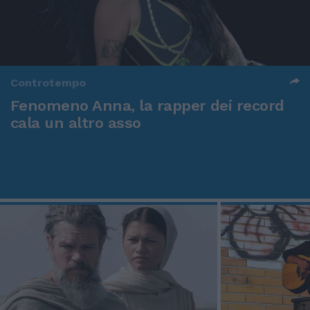
Controtempo
Fenomeno Anna, la rapper dei record
cala un altro asso