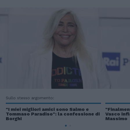
Sullo stesso argomento:
"I miei migliori amici sono Salmo e
"Finalmen
Tommaso Paradiso": la confessione di
Vasco infi
Borghi
Massimo