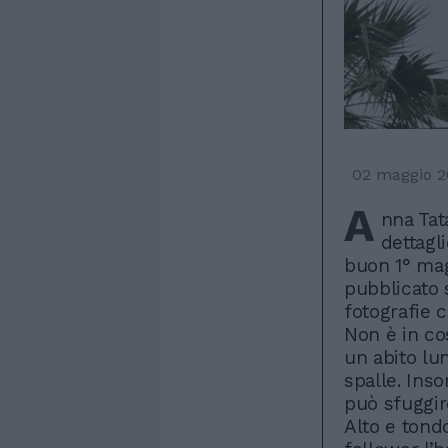
02 maggio 2
A
nna Tat
dettagli
buon 1° mag
pubblicato s
fotografie c
Non è in co
un abito lu
spalle. Ins
può sfuggir
Alto e tond