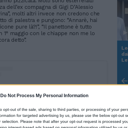
anno pizzicata. Molti sono esterrefatti
zza dell’ex compagna di Gigi D’Alessio
vina”, molti altri invece non credono che
utto di palestra e pungono: “Annarè, hai
ilicone pure là?!”, “Il panettone è tutto
on 1° maggio con le chiappe non me lo
ora detto”.
Le
da
Rudy Giuliani a Come States?
Le
Trump, Meloni e la strategia
americana
-
Do Not Process My Personal Information
to opt-out of the sale, sharing to third parties, or processing of your per
formation for targeted advertising by us, please use the below opt-out s
r selection. Please note that after your opt-out request is processed y
eing interest-based ads based on personal information utilized by us or