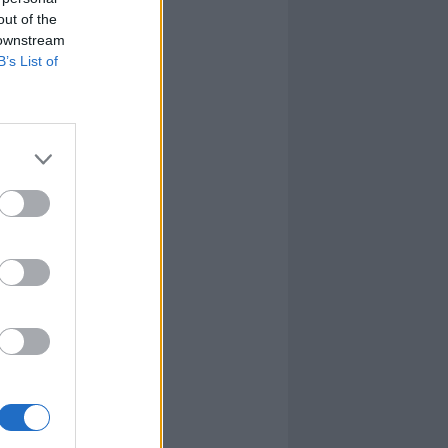
out of the
 downstream
B’s List of