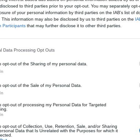
disclosed to third parties prior to your opt-out. You may separately opt-
losure of your personal information by third parties on the IAB’s list of
. This information may also be disclosed by us to third parties on the
IA
Participants
that may further disclose it to other third parties.
to post su Instagram
l Data Processing Opt Outs
o opt-out of the Sharing of my personal data.
In
o opt-out of the Sale of my Personal Data.
In
to opt-out of processing my Personal Data for Targeted
ing.
ndiviso da Anna Tatangelo (@annatatangeloofficial)
In
o opt-out of Collection, Use, Retention, Sale, and/or Sharing
elo è tornata single da poco. Se lei non
ersonal Data that Is Unrelated with the Purposes for which it
to la rottura con Livio Cori, ma si è
lected.