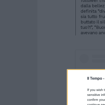
follower l’h
dalla belle
definita “di
sia tutto fr
buttato il s
tuo?!”, “Bu
avevano anc
Il Tempo 
If you wish 
sensitive in
confirm you
continue se