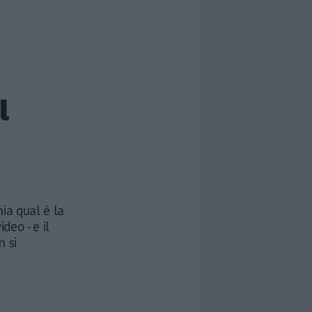
l
ia qual è la
deo - e il
 si