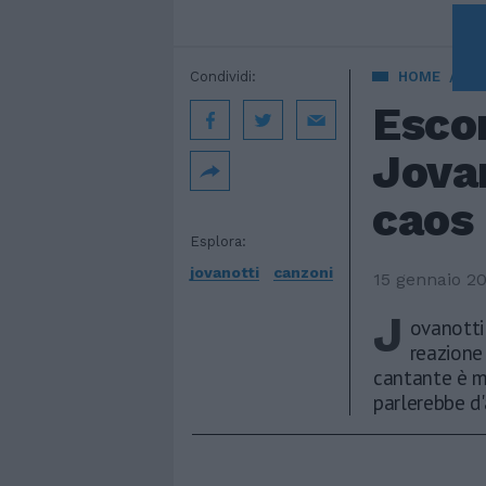
Condividi:
HOME
SPE
Escon
Jovan
caos
Esplora:
jovanotti
canzoni
15 gennaio 2
J
ovanotti
reazione 
cantante è m
parlerebbe d'