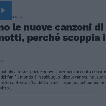
TTACOLI & TV
o le nuove canzoni di
otti, perché scoppia i
022
 pubblica le sue cinque nuove canzoni e racconta con iron
dei fan. "Il mondo è in subbuglio", dice Jovanotti nel suo vi
olto contento. L'ha detto a me". Insomma nel mondo non
altro...