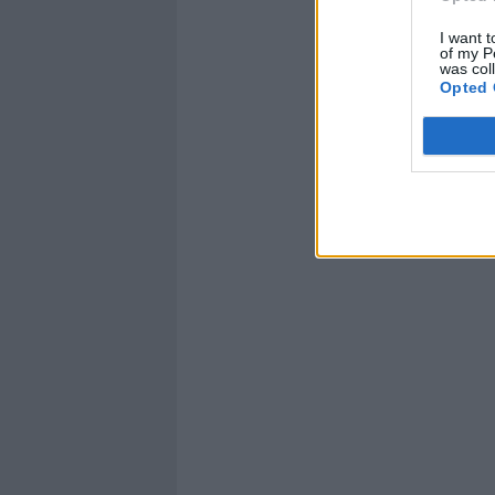
I want t
of my P
was col
Opted 