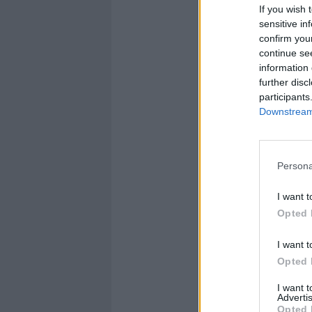
If you wish 
sensitive in
confirm you
continue se
information 
further disc
participants
Downstream 
Persona
I want t
Opted 
I want t
Opted 
I want 
Advertis
Opted 