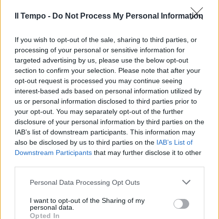
storico perché così non si è mai visto e ci
Il Tempo -
Do Not Process My Personal Information
auguriamo che non si veda mai più”. La gag si
chiude con il finto spoiler della canzone di
If you wish to opt-out of the sale, sharing to third parties, or
Orietta Berti, tornata al Festival dopo 29 anni
processing of your personal or sensitive information for
di assenza, per imitare il pasticcio del brano
targeted advertising by us, please use the below opt-out
di Fedez e Michielin (non esclusi per l'errore
section to confirm your selection. Please note that after your
veniale del rapper che aveva fatto sentire 10"
opt-out request is processed you may continue seeing
della canzone su Instagram). Nessuna
interest-based ads based on personal information utilized by
squalifica, ma una richiesta di Amadeus: "Mi
us or personal information disclosed to third parties prior to
porti i biscotti?".
your opt-out. You may separately opt-out of the further
disclosure of your personal information by third parties on the
IAB’s list of downstream participants. This information may
also be disclosed by us to third parties on the
IAB’s List of
Downstream Participants
that may further disclose it to other
third parties.
Personal Data Processing Opt Outs
I want to opt-out of the Sharing of my
personal data.
Opted In