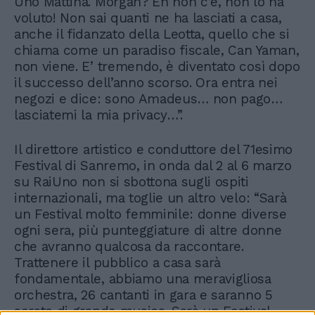
Uno Mattina. Morgan? Eh non c’è, non lo ha
voluto! Non sai quanti ne ha lasciati a casa,
anche il fidanzato della Leotta, quello che si
chiama come un paradiso fiscale, Can Yaman,
non viene. E’ tremendo, è diventato così dopo
il successo dell’anno scorso. Ora entra nei
negozi e dice: sono Amadeus… non pago…
lasciatemi la mia privacy…”.
Il direttore artistico e conduttore del 71esimo
Festival di Sanremo, in onda dal 2 al 6 marzo
su RaiUno non si sbottona sugli ospiti
internazionali, ma toglie un altro velo: “Sarà
un Festival molto femminile: donne diverse
ogni sera, più punteggiature di altre donne
che avranno qualcosa da raccontare.
Trattenere il pubblico a casa sarà
fondamentale, abbiamo una meravigliosa
orchestra, 26 cantanti in gara e saranno 5
serate di grande musica. Sarà un Festival