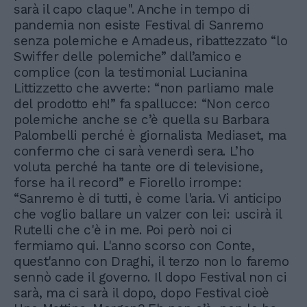
sarà il capo claque". Anche in tempo di
pandemia non esiste Festival di Sanremo
senza polemiche e Amadeus, ribattezzato “lo
Swiffer delle polemiche” dall’amico e
complice (con la testimonial Lucianina
Littizzetto che avverte: “non parliamo male
del prodotto eh!” fa spallucce: “Non cerco
polemiche anche se c’è quella su Barbara
Palombelli perché è giornalista Mediaset, ma
confermo che ci sarà venerdì sera. L’ho
voluta perché ha tante ore di televisione,
forse ha il record” e Fiorello irrompe:
“Sanremo è di tutti, è come l'aria. Vi anticipo
che voglio ballare un valzer con lei: uscirà il
Rutelli che c'è in me. Poi però noi ci
fermiamo qui. L'anno scorso con Conte,
quest'anno con Draghi, il terzo non lo faremo
sennò cade il governo. Il dopo Festival non ci
sarà, ma ci sarà il dopo, dopo Festival cioè