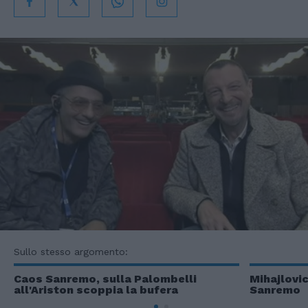
Sullo stesso argomento:
Caos Sanremo, sulla Palombelli
Mihajlovic
all'Ariston scoppia la bufera
Sanremo