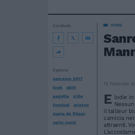
HOME
Condividi:
Sanre
Manno
Esplora:
sanremo 2017
12 febbraio 2
look
abiti
E
pagelle
stile
lodie in
Nessun 
festival
ariston
il tailleur b
maria de filippi
camicia ner
carlo conti
attraenti. V
L'accostame