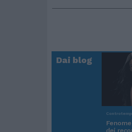
Dai blog
Controtem
Fenomen
dei reco