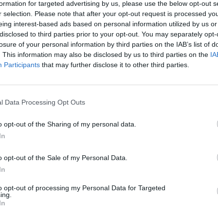
a Turci semplice e bella voto 9 La tuta
formation for targeted advertising by us, please use the below opt-out s
palline ha un taglio perfetto. Ci ripetiano:
r selection. Please note that after your opt-out request is processed y
è bella. Voto 9 Bianca Atzei è la ragazza
eing interest-based ads based on personal information utilized by us or
a voto 7 Fiori stampati e ricamati. Fitti fitti
disclosed to third parties prior to your opt-out. You may separately opt-
glio delle altre serate, Bianca Atzei.
losure of your personal information by third parties on the IAB’s list of
. This information may also be disclosed by us to third parties on the
IA
to 7 Gabbani sorprende voto 8 Francesco
Le
Participants
that may further disclose it to other third parties.
po le prime serate in pullover pelosetto
da
Rudy Giuliani a Come States?
ludere il gorillone che lo accompagna),
Le
Trump, Meloni e la strategia
completo tutto stampato a stelle e poi
americana
carpe le stringhe rosse. È lui il vincitore
l Data Processing Opt Outs
 di scena in un Sanremo troppo piatto. Voto
 pizzi e volant voto 7 Medaglia di legno
o opt-out of the Sharing of my personal data.
che ha scelto mise tutte diverse e tutte
In
lei. Stavolta ha osato uno spacco profondo.
o 7 Clementino on the road voto 3 L'allure
o opt-out of the Sale of my Personal Data.
 un pomeriggio fuori dal porto. Cappellino
In
ns, giacca di pelle zippata e t-shirt bianca.
to opt-out of processing my Personal Data for Targeted
rimorchiare la prima pupa. Clementino on
ing.
oto 3 Ermal Meta troppo ricamato voto 4
In
eta la finale è di una cascata di perline