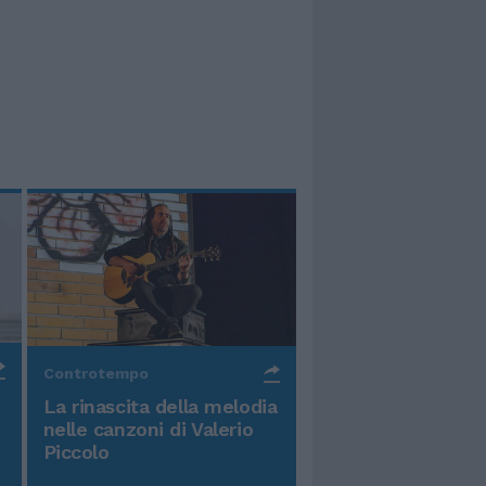
Controtempo
La rinascita della melodia
nelle canzoni di Valerio
Piccolo