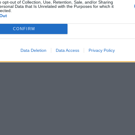
o opt-out of Collection, Use, Retention, Sale, and/or Sharing
 Femminile. Voto 4 Comello naif voto 6
ersonal Data that Is Unrelated with the Purposes for which it
mello è fedele a se stessa. Chiusura in
lected.
Out
morati e fiori. San Valentino in anticipo.
el in divisa voto 6 Il cappellino di Samuel
CONFIRM
a. Voto 6 Romantico Michele Bravi voto 4
carta sulla giacca di Michele Bravi.
Voto 4
Data Deletion
Data Access
Privacy Policy