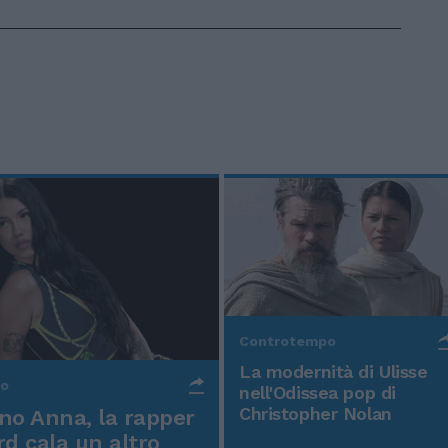
Controtempo
La modernità di Ulisse
po
nell'Odissea pop di
Christopher Nolan
o Anna, la rapper
rd cala un altro