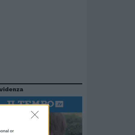
evidenza
sonal or