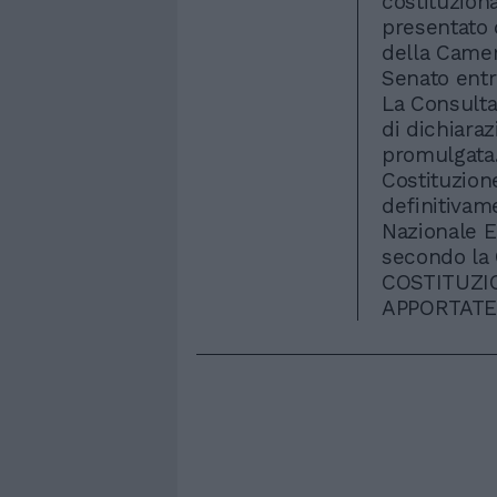
costituziona
presentato
della Came
Senato entr
La Consulta
di dichiaraz
promulgata
Costituzion
definitivam
Nazionale E
secondo la
COSTITUZI
APPORTAT