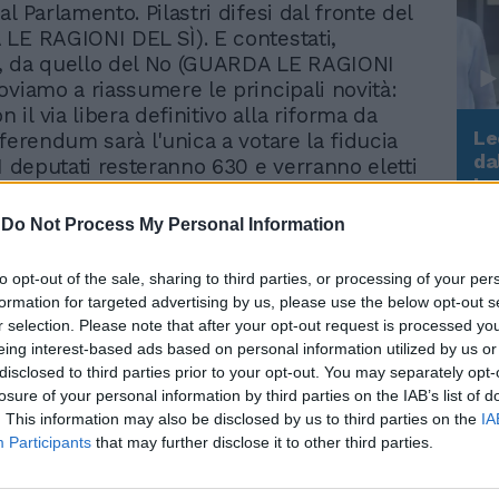
l Parlamento. Pilastri difesi dal fronte del
LE RAGIONI DEL SÌ). E contestati,
, da quello del No (GUARDA LE RAGIONI
oviamo a riassumere le principali novità:
il via libera definitivo alla riforma da
Le
eferendum sarà l'unica a votare la fiducia
da
 I deputati resteranno 630 e verranno eletti
Rudy Giuliani a Come States?
Le
 universale, come oggi.
Trump, Meloni e la strategia
tinuerà a chiamarsi Senato della
americana
-
Do Not Process My Personal Information
, ma sarà composto da 95 membri eletti
 Regionali (21 sindaci e 74 consiglieri-
to opt-out of the sale, sharing to third parties, or processing of your per
più 5 nominati dal Capo dello Stato che
formation for targeted advertising by us, please use the below opt-out s
in carica per 7 anni. Avrà competenza
r selection. Please note that after your opt-out request is processed y
piena solo su riforme e leggi costituzionali.
eing interest-based ads based on personal information utilized by us or
iguarda le leggi ordinarie, invece, potrà
disclosed to third parties prior to your opt-out. You may separately opt-
la Camera di modificarle, ma l'Assemblea
losure of your personal information by third parties on the IAB’s list of
orio non sarà tenuta a dar seguito alla
. This information may also be disclosed by us to third parties on the
IA
Participants
that may further disclose it to other third parties.
e però si tratta di una legge che riguarda il
 Stato e Regioni, la richiesta di modifica