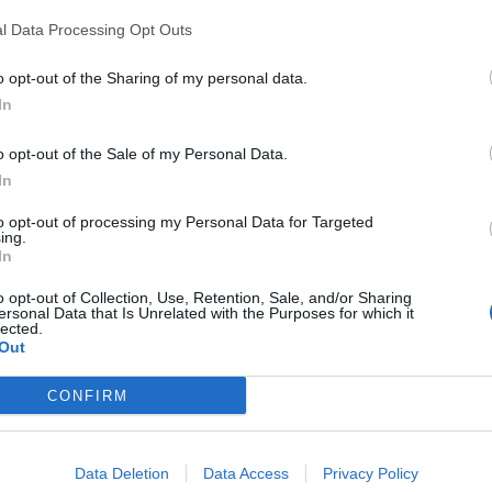
respinta solo a maggioranza assoluta. I
NSIGLIERI Saranno i cittadini, al
l Data Processing Opt Outs
eleggere i Consigli Regionali a indicare
lieri saranno anche senatori. I 95 senatori
o opt-out of the Sharing of my personal data.
rtiti tra le Regioni in base ad un criterio
In
o. Uno per ciascuna Regione dovrà essere
 I nuovi senatori godranno delle stesse
o opt-out of the Sale of my Personal Data.
deputati. Non potranno essere arrestati o
In
 intercettazione senza l'autorizzazione del
to opt-out of processing my Personal Data for Targeted
DERALISMO Sono abolite le materie di
ing.
concorrente tra Stato e Regioni e
In
lo Stato alcune competenze come energia
o opt-out of Collection, Use, Retention, Sale, and/or Sharing
ture strategiche. Inoltre, su proposta del
ersonal Data that Is Unrelated with the Purposes for which it
 Camera potrà approvare leggi anche nei
lected.
Out
mpetenza delle Regioni, "quando lo
tutela dell'unità giuridica o economica
CONFIRM
lica, ovvero la tutela dell'interesse
 VOTO I Regolamenti parlamentari
dicare un tempo certo per il voto dei ddl
Data Deletion
Data Access
Privacy Policy
 vengono introdotti limiti al governo sui