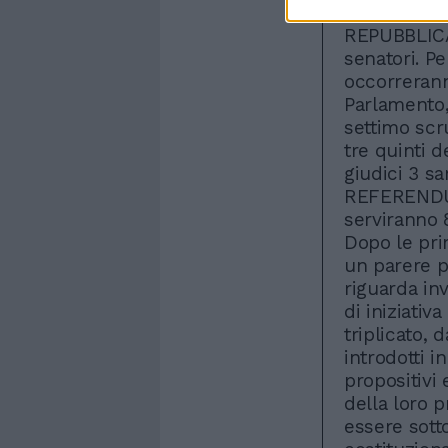
contenuti 
REPUBBLICA 
senatori. Pe
occorrerann
Parlamento, 
settimo scr
tre quinti 
giudici 3 sa
REFERENDU
serviranno 8
Dopo le pri
un parere p
riguarda in
di iniziativ
triplicato, 
introdotti 
propositivi
della loro 
essere sotto