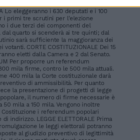
dei decreti legge. PRESIDENTE DELLA
Lo eleggeranno i 630 deputati e i 100
r i primi tre scrutini per l'elezione
o i due terzi dei componenti del
dal quarto si scenderà ai tre quinti; dal
utinio sarà sufficiente la maggioranza dei
dei votanti. CORTE COSTITUZIONALE Dei 15
ranno eletti dalla Camera e 2 dal Senato.
M Per proporre un referendum
00 mila firme, contro le 500 mila attuali.
me 400 mila la Corte costituzionale darà
reventivo di ammissibilità. Per quanto
vece la presentazione di progetti di legge
a popolare, il numero di firme necessarie è
da 50 mila a 150 mila. Vengono inoltre
in Costituzione i referendum popolari
 e di indirizzo. LEGGE ELETTORALE Prima
promulgazione le leggi elettorali potranno
poste al giudizio preventivo di legittimità