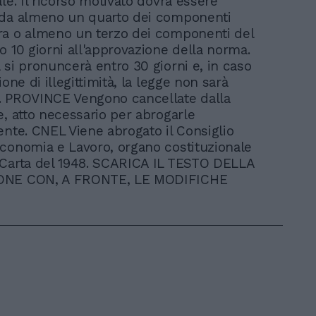
le. Il ricorso motivato dovrà essere
 da almeno un quarto dei componenti
ra o almeno un terzo dei componenti del
o 10 giorni all'approvazione della norma.
 si pronuncerà entro 30 giorni e, in caso
ione di illegittimità, la legge non sarà
. PROVINCE Vengono cancellate dalla
e, atto necessario per abrogarle
ente. CNEL Viene abrogato il Consiglio
conomia e Lavoro, organo costituzionale
 Carta del 1948. SCARICA IL TESTO DELLA
ONE CON, A FRONTE, LE MODIFICHE
E