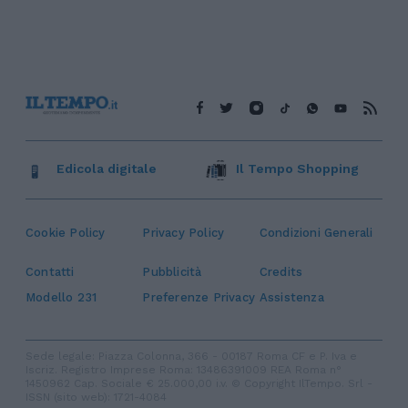
Edicola digitale
Il Tempo Shopping
Cookie Policy
Privacy Policy
Condizioni Generali
Contatti
Pubblicità
Credits
Modello 231
Preferenze Privacy
Assistenza
Sede legale: Piazza Colonna, 366 - 00187 Roma CF e P. Iva e
Iscriz. Registro Imprese Roma: 13486391009 REA Roma n°
1450962 Cap. Sociale € 25.000,00 i.v. © Copyright IlTempo. Srl -
ISSN (sito web): 1721-4084