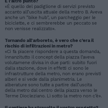
E l’altro punto?
«È quello del padiglione di servizi previsto
accanto all’uscita attuale della metro B. Aveva
anche un "bike hub", un parcheggio per le
biciclette, e ci sembrerebbe un peccato se
non venisse realizzato».
Tornando all'arboreto, è vero che c’era il
rischio di infiltrazioni in metro?
«Ci fa piacere rispondere a questa domanda,
innanzitutto il concept della piazza l’aveva
volutamene divisa in due parti: subito fuori
dalla stazione, dove in effetti ci sono le
infrastrutture della metro, non erano previsti
alberi e si vede dalla planimetria. Le
alberature sono tutte a partire dall’uscita
della metro dal centro della piazza verso le
Terme Diocleziano. Lì sotto la metro non c’è».
Il cantiere ha stravolto il vostro progetto?